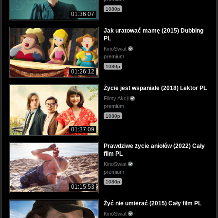
1080p
01:36:07
Jak uratować mamę (2015) Dubbing
PL
KinoSwiat
premium
1080p
01:26:12
Życie jest wspaniałe (2018) Lektor PL
Filmy Akcji
premium
1080p
01:37:09
Prawdziwe życie aniołów (2022) Cały
film PL
KinoSwiat
premium
1080p
01:15:53
Żyć nie umierać (2015) Cały film PL
KinoSwiat