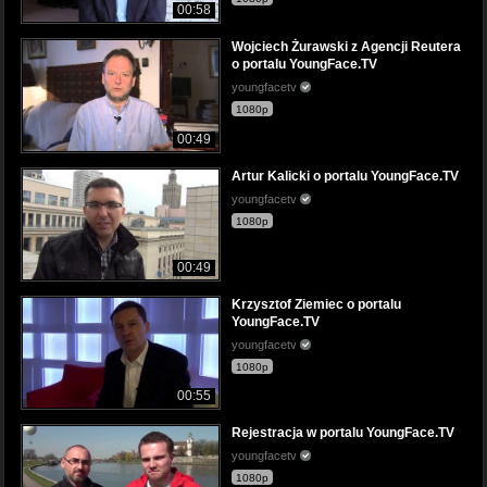
00:58
Wojciech Żurawski z Agencji Reutera
o portalu YoungFace.TV
youngfacetv
1080p
00:49
Artur Kalicki o portalu YoungFace.TV
youngfacetv
1080p
00:49
Krzysztof Ziemiec o portalu
YoungFace.TV
youngfacetv
1080p
00:55
Rejestracja w portalu YoungFace.TV
youngfacetv
1080p