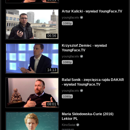
Artur Kalicki - wywiad YoungFace.TV
youngfacetv
1080p
06:56
Krzysztof Ziemiec - wywiad
YoungFace.TV
youngfacetv
1080p
14:13
Rafał Sonik - zwycięzca rajdu DAKAR
- wywiad YoungFace.TV
youngfacetv
1080p
08:01
Maria Skłodowska-Curie (2016)
Lektor PL
KinoSwiat
premium