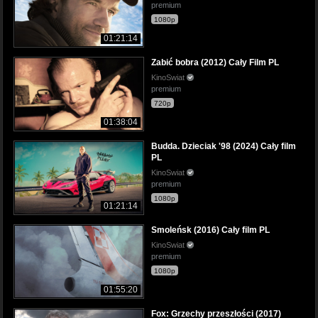
premium
1080p
01:21:14
Zabić bobra (2012) Cały Film PL
KinoSwiat
premium
720p
01:38:04
Budda. Dzieciak '98 (2024) Cały film
PL
KinoSwiat
premium
1080p
01:21:14
Smoleńsk (2016) Cały film PL
KinoSwiat
premium
1080p
01:55:20
Fox: Grzechy przeszłości (2017)