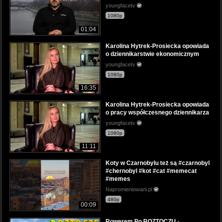
youngfacetv
1080p
01:04
Karolina Hytrek-Prosiecka opowiada
o dziennikarstwie ekonomicznym
youngfacetv
1080p
16:35
Karolina Hytrek-Prosiecka opowiada
o pracy współczesnego dziennikarza
youngfacetv
1080p
11:11
Koty w Czarnobylu też są #czarnobyl
#chernobyl #kot #cat #memecat
#memes
Napromieniowani.pl
480p
00:09
Rowerem Po ROZTOCZU -