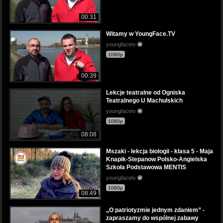
00:31
Witamy w YoungFace.TV
youngfacetv
1080p
00:39
Lekcje teatralne od Ogniska
Teatralnego U Machulskich
youngfacetv
1080p
08:08
Mszaki - lekcja biologii - klasa 5 - Maja
Knapik-Stepanow Polsko-Angielska
Szkoła Podstawowa MENTIS
youngfacetv
1080p
08:49
„O patriotyzmie jednym zdaniem” -
zapraszamy do wspólnej zabawy