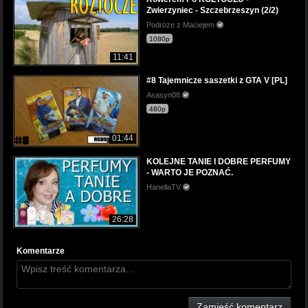
Zwierzyniec - Szczebrzeszyn (2/2)
Podróże z Maciejem
1080p
11:41
#8 Tajemnicze saszetki z GTA V [PL]
Asasyn08
480p
01:44
KOLEJNE TANIE I DOBRE PERFUMY
- WARTO JE POZNAĆ.
HanellaTV
26:28
Komentarze
Zamieść komentarz