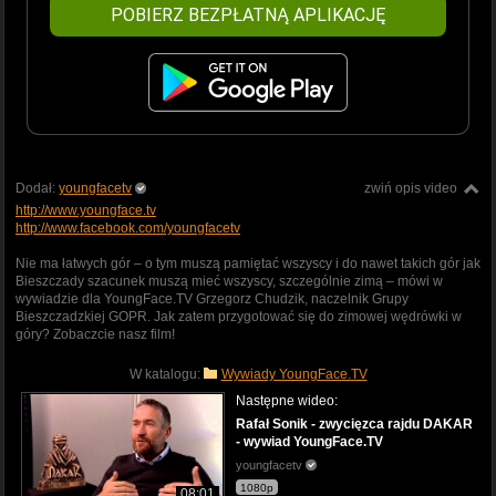
POBIERZ BEZPŁATNĄ APLIKACJĘ
Dodał:
youngfacetv
zwiń opis video
http://www.youngface.tv
http://www.facebook.com/youngfacetv
Nie ma łatwych gór – o tym muszą pamiętać wszyscy i do nawet takich gór jak
Bieszczady szacunek muszą mieć wszyscy, szczególnie zimą – mówi w
wywiadzie dla YoungFace.TV Grzegorz Chudzik, naczelnik Grupy
Bieszczadzkiej GOPR. Jak zatem przygotować się do zimowej wędrówki w
góry? Zobaczcie nasz film!
W katalogu:
Wywiady YoungFace.TV
Następne wideo:
Rafał Sonik - zwycięzca rajdu DAKAR
- wywiad YoungFace.TV
youngfacetv
1080p
08:01