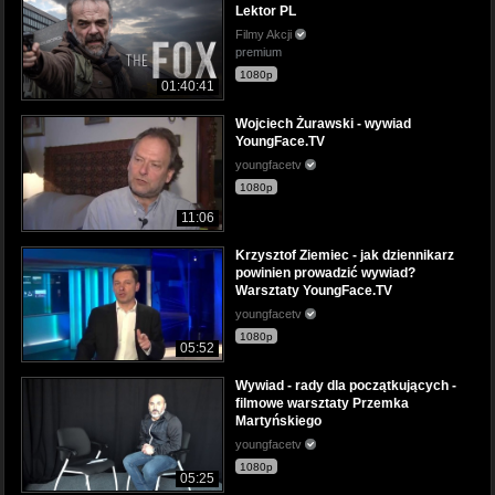
Lektor PL
Filmy Akcji
premium
1080p
01:40:41
Wojciech Żurawski - wywiad
YoungFace.TV
youngfacetv
1080p
11:06
Krzysztof Ziemiec - jak dziennikarz
powinien prowadzić wywiad?
Warsztaty YoungFace.TV
youngfacetv
1080p
05:52
Wywiad - rady dla początkujących -
filmowe warsztaty Przemka
Martyńskiego
youngfacetv
1080p
05:25