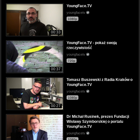
YoungFace.TV
youngfacetv
1080p
00:33
YoungFace.TV - pokaż swoją
rzeczywistość
youngfacetv
720p
00:37
Tomasz Buszewski z Radia Kraków o
YoungFace.TV
youngfacetv
1080p
00:27
Dr Michał Rusinek, prezes Fundacji
Wisławy Szymborskiej o portalu
YoungFace.TV
youngfacetv
1080p