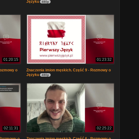
Języku
480p
01:20:15
01:23:32
 Rozmowy o
Znaczenia imion męskich. Część 9 - Rozmowy o
Języku
480p
02:11:31
02:25:22
- Rozmowy o
Znaczenia imion męskich. Część 6 - Rozmowy o