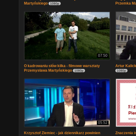
Martyńskiego
Przemka Ma
1080p
07:50
O kadrowaniu słów kilka - filmowe warsztaty
Artur Kalick
Przemysława Martyńskiego
1080p
1080p
05:52
Krzysztof Ziemiec - jak dziennikarz powinien
Znaczenia i