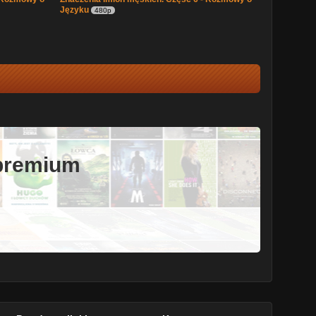
Języku
480p
 premium