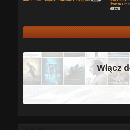
święta i im
480p
Włącz d