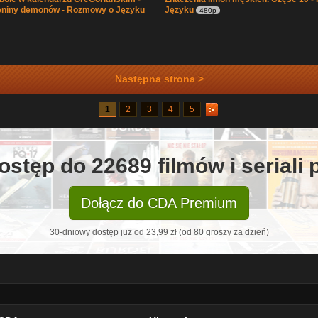
ieniny demonów - Rozmowy o Języku
Języku
480p
Następna strona >
1
2
3
4
5
ostęp do 22689 filmów i seriali
Dołącz do CDA Premium
30-dniowy dostęp już od 23,99 zł (od 80 groszy za dzień)