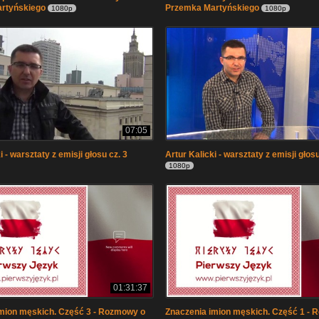
rtyńskiego
Przemka Martyńskiego
1080p
1080p
07:05
i - warsztaty z emisji głosu cz. 3
Artur Kalicki - warsztaty z emisji głosu
1080p
01:31:37
mion męskich. Część 3 - Rozmowy o
Znaczenia imion męskich. Część 1 -