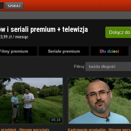
ów i seriali premium + telewizja
Dołącz
do
3,99 zł / miesiąc
Filmy premium
Seriale premium
Dla dzieci
Filtruj
każda długość
05:18
przebitek - filmowe warsztaty
Kadrowanie wywiadów - filmowe wars