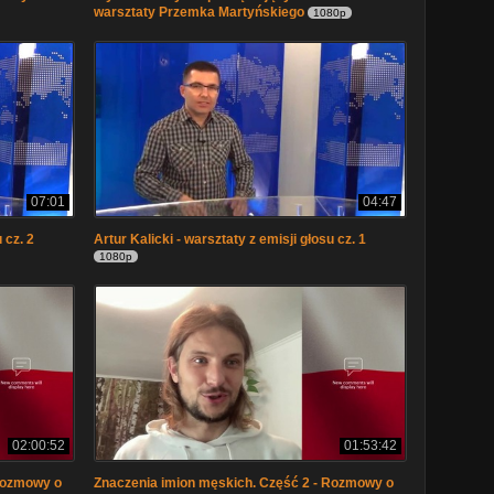
warsztaty Przemka Martyńskiego
1080p
07:01
04:47
 cz. 2
Artur Kalicki - warsztaty z emisji głosu cz. 1
1080p
02:00:52
01:53:42
 Rozmowy o
Znaczenia imion męskich. Część 2 - Rozmowy o