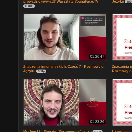
prowadzić wywiad? Warsztaty YoungFace.TV
Języku
480
1080p
01:26:47
Znaczenia imion męskich. Część 7 - Rozmowy o
Znaczenia i
Języku
Rozmowy o
480p
01:23:26
Morfem LL - Rogaty - Rozmowy o Języku
Ukryte symb
480p