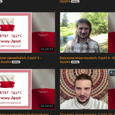
Języku
p
480p
01:24:15
mion sławiańskich. Część 5 -
Znaczenia imion męskich. Część 8 -
 Języku
Języku
480p
480p
01:54:02
ole w kalendarzu GreGoriańskim -
Znaczenia imion męskich. Część 10 