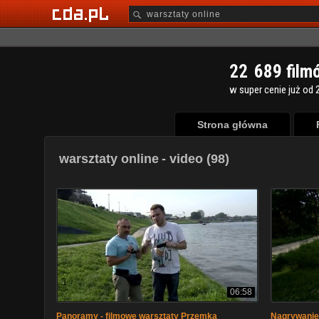
2
2
6
8
9
film
w super cenie już od 2
Strona główna
warsztaty online
- video (98)
06:58
Panoramy - filmowe warsztaty Przemka
Nagrywanie 