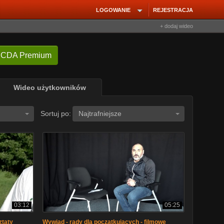
LOGOWANIE
REJESTRACJA
+ dodaj wideo
 CDA Premium
Wideo użytkowników
Sortuj po:
Najtrafniejsze
03:12
05:25
ztaty
Wywiad - rady dla początkujących - filmowe