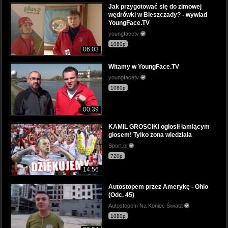
Jak przygotować się do zimowej
wędrówki w Bieszczady? - wywiad
YoungFace.TV
youngfacetv
1080p
06:03
Witamy w YoungFace.TV
youngfacetv
1080p
00:39
KAMIL GROSCIKI ogłosił łamiącym
głosem! Tylko żona wiedziała
Sport.pl
720p
14:56
Autostopem przez Amerykę - Ohio
(Odc. 45)
Autostopem Na Koniec Świata
1080p