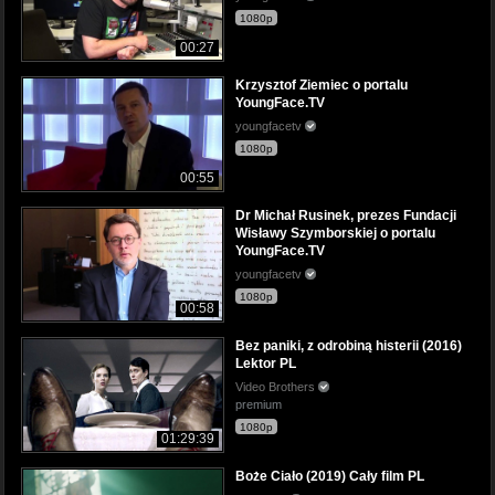
1080p
00:27
Krzysztof Ziemiec o portalu
YoungFace.TV
youngfacetv
1080p
00:55
Dr Michał Rusinek, prezes Fundacji
Wisławy Szymborskiej o portalu
YoungFace.TV
youngfacetv
1080p
00:58
Bez paniki, z odrobiną histerii (2016)
Lektor PL
Video Brothers
premium
1080p
01:29:39
Boże Ciało (2019) Cały film PL