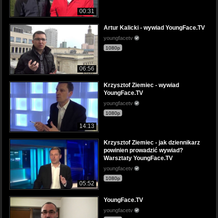
00:31
Artur Kalicki - wywiad YoungFace.TV
youngfacetv
1080p
06:56
Krzysztof Ziemiec - wywiad
YoungFace.TV
youngfacetv
1080p
14:13
Krzysztof Ziemiec - jak dziennikarz
powinien prowadzić wywiad?
Warsztaty YoungFace.TV
youngfacetv
1080p
05:52
YoungFace.TV
youngfacetv