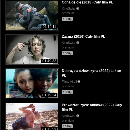
Odnajdę cię (2018) Cały film PL
KinoSwiat
premium
1080p
01:19:11
Zaćma (2016) Cały film PL
KinoSwiat
premium
1080p
01:49:33
Dobra, zła dziewczyna (2022) Lektor
PL
Filmy Akcji
premium
1080p
01:19:24
Prawdziwe życie aniołów (2022) Cały
film PL
KinoSwiat
premium
1080p
01:15:53