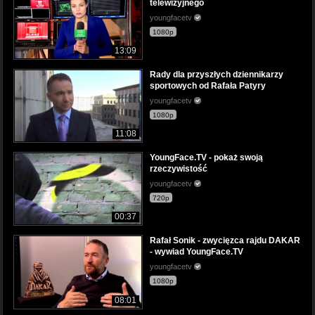
telewizyjnego
youngfacetv
1080p
13:09
Rady dla przyszłych dziennikarzy
sportowych od Rafała Patyry
youngfacetv
1080p
11:08
YoungFace.TV - pokaż swoją
rzeczywistość
youngfacetv
720p
00:37
Rafał Sonik - zwycięzca rajdu DAKAR
- wywiad YoungFace.TV
youngfacetv
1080p
08:01