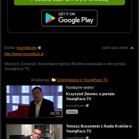
Dodał:
youngfacetv
zwiń opis video
http://www.youngface.tv
Wojciech Żurawski, dziennikarz Agencji Reutera opowiada o idei portalu
YoungFace.TV.
W katalogu:
Dziennikarze o YoungFace.TV
Następne wideo:
Krzysztof Ziemiec o portalu
YoungFace.TV
youngfacetv
1080p
00:55
Tomasz Buszewski z Radia Kraków o
YoungFace.TV
youngfacetv