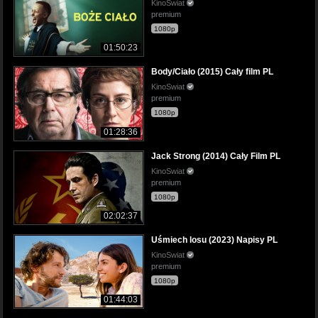
KinoSwiat
premium
1080p
01:50:23
Body/Ciało (2015) Cały film PL
KinoSwiat
premium
1080p
01:28:36
Jack Strong (2014) Cały Film PL
KinoSwiat
premium
1080p
02:02:37
Uśmiech losu (2023) Napisy PL
KinoSwiat
premium
1080p
01:44:03