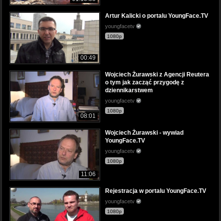
Artur Kalicki o portalu YoungFace.TV
youngfacetv
1080p
00:49
Wojciech Żurawski z Agencji Reutera
o tym jak zacząć przygodę z
dziennikarstwem
youngfacetv
1080p
08:01
Wojciech Żurawski - wywiad
YoungFace.TV
youngfacetv
1080p
11:06
Rejestracja w portalu YoungFace.TV
youngfacetv
1080p