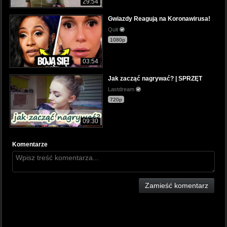
29:54
Gwiazdy Reagują na Koronawirusa!
Quit
1080p
03:54
Jak zacząć nagrywać? | SPRZĘT
Lastdream
720p
09:30
Komentarze
Zamieść komentarz