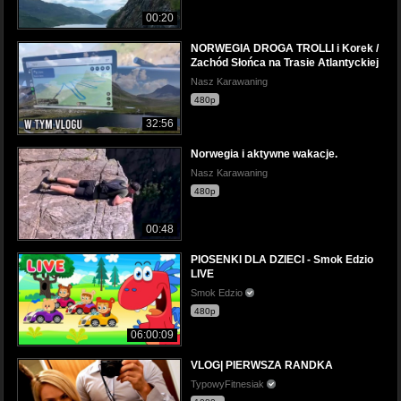
00:20
NORWEGIA DROGA TROLLI i Korek /
Zachód Słońca na Trasie Atlantyckiej
Nasz Karawaning
480p
32:56
Norwegia i aktywne wakacje.
Nasz Karawaning
480p
00:48
PIOSENKI DLA DZIECI - Smok Edzio
LIVE
Smok Edzio
480p
06:00:09
VLOG| PIERWSZA RANDKA
TypowyFitnesiak