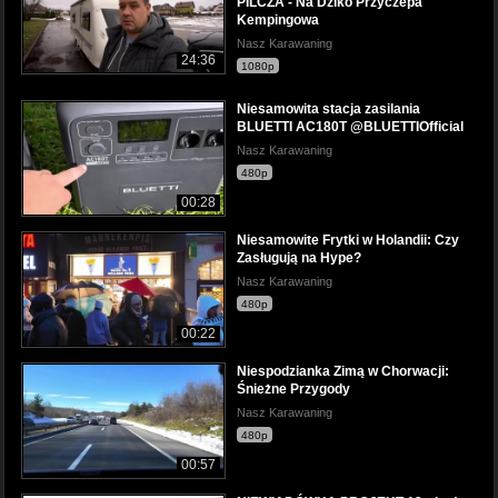
PILCZA - Na Dziko Przyczepa
Kempingowa
Nasz Karawaning
24:36
1080p
Niesamowita stacja zasilania
BLUETTI AC180T @BLUETTIOfficial
Nasz Karawaning
480p
00:28
Niesamowite Frytki w Holandii: Czy
Zasługują na Hype?
Nasz Karawaning
480p
00:22
Niespodzianka Zimą w Chorwacji:
Śnieżne Przygody
Nasz Karawaning
480p
00:57