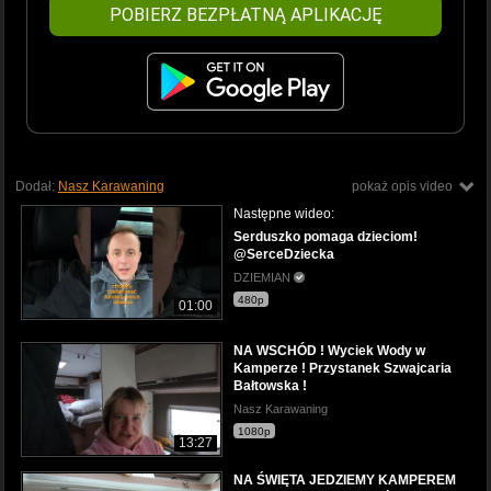
POBIERZ BEZPŁATNĄ APLIKACJĘ
Dodał:
Nasz Karawaning
pokaż opis video
Następne wideo:
Serduszko pomaga dzieciom!
@SerceDziecka
DZIEMIAN
480p
01:00
NA WSCHÓD ! Wyciek Wody w
Kamperze ! Przystanek Szwajcaria
Bałtowska !
Nasz Karawaning
1080p
13:27
NA ŚWIĘTA JEDZIEMY KAMPEREM