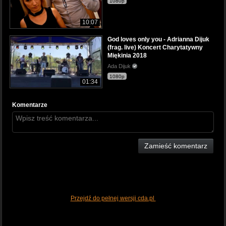
1080p
10:07
God loves only you - Adrianna Dijuk
(frag. live) Koncert Charytatywny
Miękinia 2018
Ada Dijuk
1080p
01:34
Komentarze
Zamieść komentarz
Przejdź do pełnej wersji cda.pl