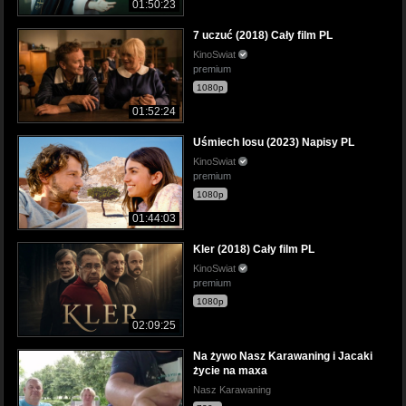
01:50:23
7 uczuć (2018) Cały film PL
KinoSwiat
premium
1080p
01:52:24
Uśmiech losu (2023) Napisy PL
KinoSwiat
premium
1080p
01:44:03
Kler (2018) Cały film PL
KinoSwiat
premium
1080p
02:09:25
Na żywo Nasz Karawaning i Jacaki
życie na maxa
Nasz Karawaning