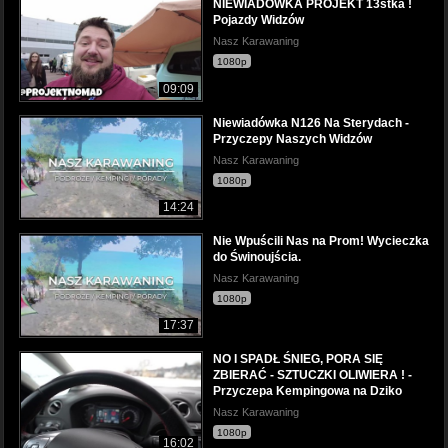
NIEWIADÓWKA PROJEKT 13stka !
Pojazdy Widzów
Nasz Karawaning
1080p
09:09
Niewiadówka N126 Na Sterydach -
Przyczepy Naszych Widzów
Nasz Karawaning
1080p
14:24
Nie Wpuścili Nas na Prom! Wycieczka
do Świnoujścia.
Nasz Karawaning
1080p
17:37
NO I SPADŁ ŚNIEG, PORA SIĘ
ZBIERAĆ - SZTUCZKI OLIWIERA ! -
Przyczepa Kempingowa na Dziko
Nasz Karawaning
1080p
16:02