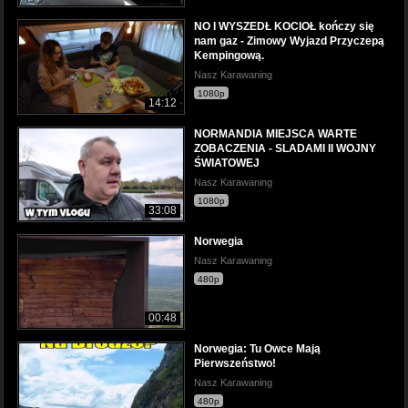
NO I WYSZEDŁ KOCIOŁ kończy się
nam gaz - Zimowy Wyjazd Przyczepą
Kempingową.
Nasz Karawaning
1080p
14:12
NORMANDIA MIEJSCA WARTE
ZOBACZENIA - SLADAMI II WOJNY
ŚWIATOWEJ
Nasz Karawaning
1080p
33:08
Norwegia
Nasz Karawaning
480p
00:48
Norwegia: Tu Owce Mają
Pierwszeństwo!
Nasz Karawaning
480p