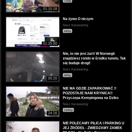
720p
01:10:18
Na żywo O niczym
Nasz Karawaning
480p
01:35:00
Nie, to nie jest żart! W Norwegii
znajdziesz rondo w środku tunelu. Tak
się buduje drogi!
Nasz Karawaning
480p
00:20
NIE MA GDZIE ZAPARKOWAĆ !!
POZOSTAJE NAM KRYNICA!!
Przyczepa Kempingowa na Dziko
Nasz Karawaning
1080p
24:16
NIE POLECAMY PILICA I PARKING U
JEJ ŻRÓDEŁ - ZWIEDZAMY ZAMEK