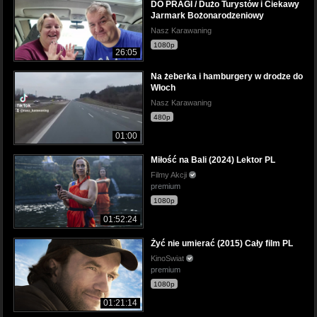
DO PRAGI / Dużo Turystów i Ciekawy
Jarmark Bożonarodzeniowy
Nasz Karawaning
1080p
26:05
Na żeberka i hamburgery w drodze do
Włoch
Nasz Karawaning
480p
01:00
Miłość na Bali (2024) Lektor PL
Filmy Akcji
premium
1080p
01:52:24
Żyć nie umierać (2015) Cały film PL
KinoSwiat
premium
1080p
01:21:14