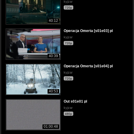
kyjzar
720p
40:12
Operacja Omerta [s01e03] pl
kyjzar
720p
40:39
Operacja Omerta [s01e04] pl
kyjzar
720p
40:53
Out s01e01 pl
kyjzar
480p
01:00:48