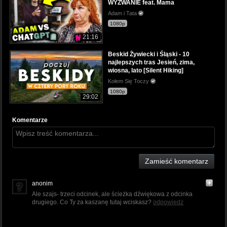
WYZWANIE feat. Mama
Adam i Tata
1080p
21:16
Beskid Żywiecki i Śląski - 10
najlepszych tras Jesień, zima,
wiosna, lato [Silent Hiking]
Kołem Się Toczy
1080p
29:02
Komentarze
Zamieść komentarz
anonim
Ale szajs- trzeci odcinek, ale ścieżka dźwiękowa z odcinka
drugiego. Co Ty za kaszanę tutaj wciskasz?
odpowiedz