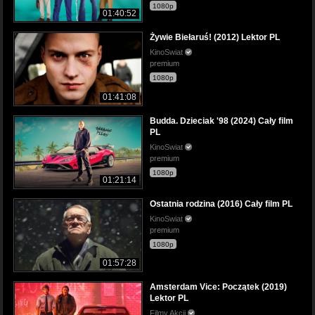
1080p
01:40:52
Żywie Biełaruś! (2012) Lektor PL
KinoSwiat
premium
1080p
01:41:08
Budda. Dzieciak '98 (2024) Cały film
PL
KinoSwiat
premium
1080p
01:21:14
Ostatnia rodzina (2016) Cały film PL
KinoSwiat
premium
1080p
01:57:28
Amsterdam Vice: Początek (2019)
Lektor PL
Filmy Akcji