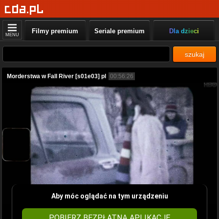
Filmy premium
Seriale premium
Dla dzieci
MENU
szukaj
Morderstwa w Fall River [s01e03] pl
00:56:26
Aby móc oglądać na tym urządzeniu
POBIERZ BEZPŁATNĄ APLIKACJĘ