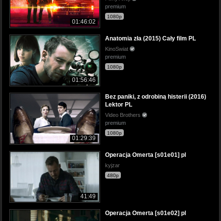
premium
1080p
01:46:02
Anatomia zła (2015) Cały film PL
KinoSwiat
premium
1080p
01:56:46
Bez paniki, z odrobiną histerii (2016)
Lektor PL
Video Brothers
premium
1080p
01:29:39
Operacja Omerta [s01e01] pl
kyjzar
480p
41:49
Operacja Omerta [s01e02] pl