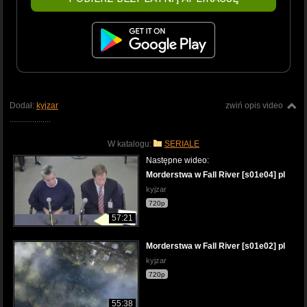
Dodał:
kyjzar
zwiń opis video
....................
W katalogu:
SERIALE
Następne wideo:
Morderstwa w Fall River [s01e04] pl
kyjzar
720p
57:21
Morderstwa w Fall River [s01e02] pl
kyjzar
720p
55:38