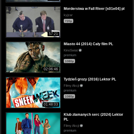
Morderstwa w Fall River [s01e04] pl
kyjzar
720p
57:21
Miasto 44 (2014) Cały film PL
KinoSwiat
premium
1080p
02:06:46
Tydzień grozy (2016) Lektor PL
Filmy Akcji
premium
1080p
01:48:03
Klub złamanych serc (2024) Lektor
PL
Filmy Akcji
premium