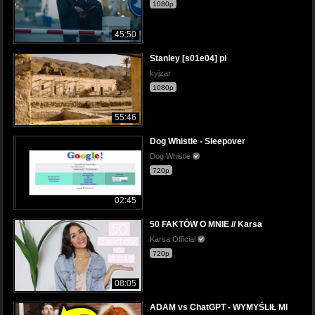
1080p
45:50
Stanley [s01e04] pl
kyjzar
1080p
55:46
Dog Whistle - Sleepover
Dog Whistle
720p
02:45
50 FAKTÓW O MNIE // Karsa
Karsa Official
720p
08:05
ADAM vs ChatGPT - WYMYŚLIŁ MI