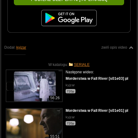
Dodał:
kyjzar
zwiń opis video
.......................
W katalogu:
SERIALE
Następne wideo:
Morderstwa w Fall River [s01e03] pl
kyjzar
720p
56:26
Morderstwa w Fall River [s01e01] pl
kyjzar
720p
55:51