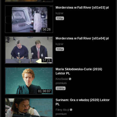
Morderstwa w Fall River [s01e03] pl
kyjzar
720p
56:26
Morderstwa w Fall River [s01e04] pl
kyjzar
720p
57:21
Maria Skłodowska-Curie (2016)
Lektor PL
KinoSwiat
premium
1080p
01:36:07
Surinam: Gra o władzę (2020) Lektor
PL
Filmy Akcji
premium