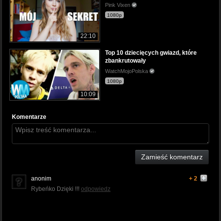
Pink Vixen
1080p
22:10
Top 10 dziecięcych gwiazd, które
zbankrutowały
WatchMojoPolska
1080p
10:09
Komentarze
Zamieść komentarz
anonim
+ 2
Rybeńko Dzięki !!!
odpowiedz