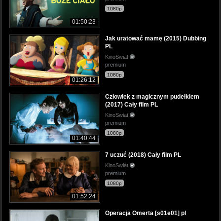
1080p
01:50:23
Jak uratować mamę (2015) Dubbing
PL
KinoSwiat
premium
1080p
01:26:12
Człowiek z magicznym pudełkiem
(2017) Cały film PL
KinoSwiat
premium
1080p
01:40:44
7 uczuć (2018) Cały film PL
KinoSwiat
premium
1080p
01:52:24
Operacja Omerta [s01e01] pl