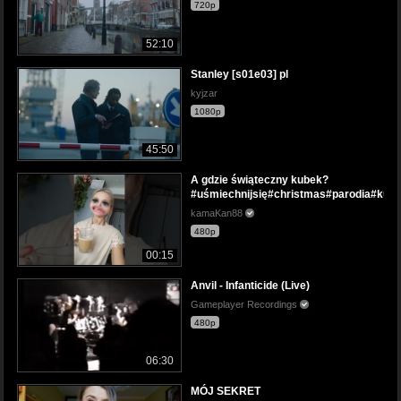
720p
52:10
Stanley [s01e03] pl
kyjzar
1080p
45:50
A gdzie świąteczny kubek?
#uśmiechnijsię#christmas#parodia#ku
kamaKan88
480p
00:15
Anvil - Infanticide (Live)
Gameplayer Recordings
480p
06:30
MÓJ SEKRET