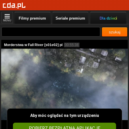
Filmy premium
Seriale premium
Dla dzieci
MENU
szukaj
Morderstwa w Fall River [s01e02] pl
00:55:38
Aby móc oglądać na tym urządzeniu
POBIERZ BEZPŁATNĄ APLIKACJĘ