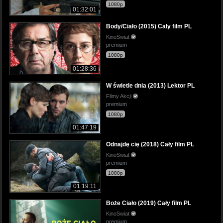
1080p
01:32:01
Body/Ciało (2015) Cały film PL
KinoSwiat
premium
1080p
01:28:36
W świetle dnia (2013) Lektor PL
Filmy Akcji
premium
1080p
01:47:19
Odnajdę cię (2018) Cały film PL
KinoSwiat
premium
1080p
01:19:11
Boże Ciało (2019) Cały film PL
KinoSwiat
premium