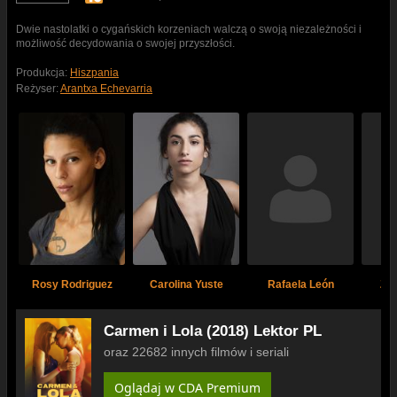
Dwie nastolatki o cygańskich korzeniach walczą o swoją niezależności i
możliwość decydowania o swojej przyszłości.
Produkcja:
Hiszpania
Reżyser:
Arantxa Echevarria
Rosy Rodriguez
Carolina Yuste
Rafaela León
Zai
Carmen i Lola (2018) Lektor PL
oraz 22682 innych filmów i seriali
Oglądaj w CDA Premium