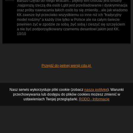
Bardzo często do niego wracam... piękny film chociaż jest smutny
,najgorszą rzeczą dla osób Lgbt jest prześladowanie i dyskryminacja
oraz próby nawracania takich osób by się zmieniły... ale jak wiadomo
KK zawsze był przeciwko wszystkiemu co inne niż ich "tradycyjny
model rodziny" a każdy (nie tylko w Polsce ale na całym świecie
powinien żyć w zgodzie ze sobą ,być sobą i cieszyć się szczęściem
a nie być podporządkowany czarnemu desantowi jakim jest KK.
10/10
Przejdź do pełnej wersji cda.pl
Nasz serwis wykorzystuje pliki cookie (zobacz
naszą politykę
). Warunki
przechowywania lub dostępu do plików cookies możesz zmienić w
ustawieniach Twojej przeglądarki.
RODO - Informacje