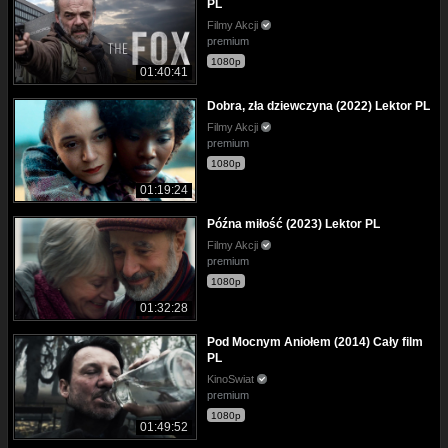
PL
Filmy Akcji
premium
1080p
01:40:41
Dobra, zła dziewczyna (2022) Lektor PL
Filmy Akcji
premium
1080p
01:19:24
Późna miłość (2023) Lektor PL
Filmy Akcji
premium
1080p
01:32:28
Pod Mocnym Aniołem (2014) Cały film
PL
KinoSwiat
premium
1080p
01:49:52