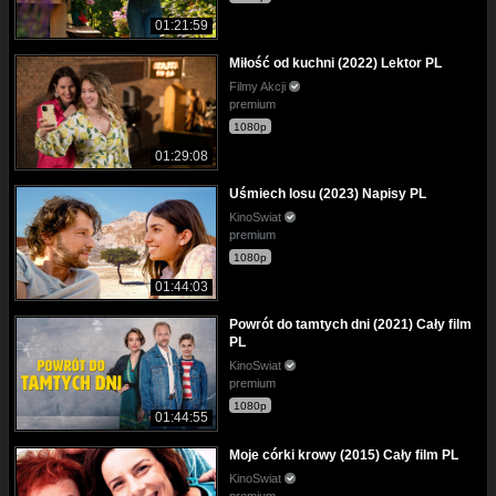
01:21:59
Miłość od kuchni (2022) Lektor PL
Filmy Akcji
premium
1080p
01:29:08
Uśmiech losu (2023) Napisy PL
KinoSwiat
premium
1080p
01:44:03
Powrót do tamtych dni (2021) Cały film
PL
KinoSwiat
premium
1080p
01:44:55
Moje córki krowy (2015) Cały film PL
KinoSwiat