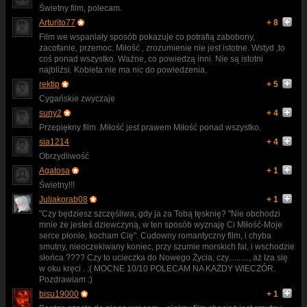
Świetny film, polecam.
Arturito77
+ 8
Film we wspaniały sposób pokazuje co potrafią zabobony,
zacofanie, przemoc. Miłość , zrozumienie nie jest istotne. Wstyd ,to
coś ponad wszystko. Ważne, co powiedzą inni. Nie są istotni
najbliżsi. Kobieta nie ma nic do powiedzenia.
rektip
+ 5
Cygańskie zwyczaje
suny2
+ 4
Przepiękny film .Miłość jest prawem Miłość ponad wszystko.
sia1214
+ 4
Obrzydliwość
Agatosa
+ 1
Świetny!!!
Juliakorab08
+ 1
"Czy będziesz szczęśliwa, gdy ja za Tobą tęsknię? "Nie obchodzi
mnie że jesteś dziewczyną, w ten sposób wyznaję Ci Miłość-Moje
serce płonie, kocham Cię". Cudowny romantyczny film, i chyba
smutny, nieoczekiwany koniec, przy szumie morskich fal, i wschodzie
słońca ???? Czy to ucieczka do Nowego Życia, czy.........., aż łza się
w oku kręci . :( MOCNE 10/10 POLECAM NA KAŻDY WIECZÓR.
Pozdrawiam :)
bisu19000
+ 1