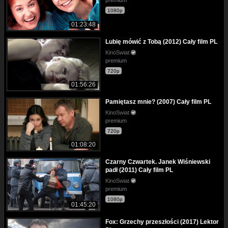
premium
1080p
01:23:48
Lubię mówić z Tobą (2012) Cały film PL
KinoSwiat
premium
720p
01:56:26
Pamiętasz mnie? (2007) Cały film PL
KinoSwiat
premium
720p
01:08:20
Czarny Czwartek. Janek Wiśniewski
padł (2011) Cały film PL
KinoSwiat
premium
1080p
01:45:20
Fox: Grzechy przeszłości (2017) Lektor