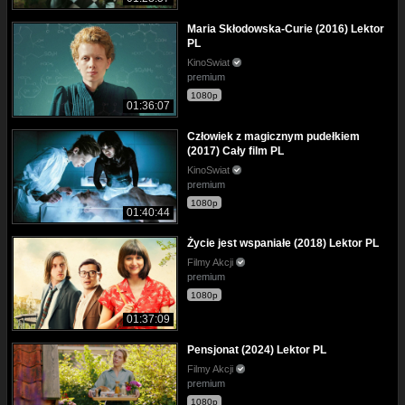
Maria Skłodowska-Curie (2016) Lektor
PL
KinoSwiat
premium
1080p
01:36:07
Człowiek z magicznym pudełkiem
(2017) Cały film PL
KinoSwiat
premium
1080p
01:40:44
Życie jest wspaniałe (2018) Lektor PL
Filmy Akcji
premium
1080p
01:37:09
Pensjonat (2024) Lektor PL
Filmy Akcji
premium
1080p