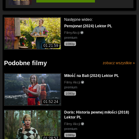
Następne wideo:
Pensjonat (2024) Lektor PL
FilmyAkcji
premium
1080p
01:21:59
Podobne filmy
zobacz wszystkie »
Miłość na Bali (2024) Lektor PL
Filmy Akcji
premium
1080p
01:52:24
Doris: Historia pewnej miłości (2018)
Lektor PL
Filmy Akcji
premium
1080p
01:28:57