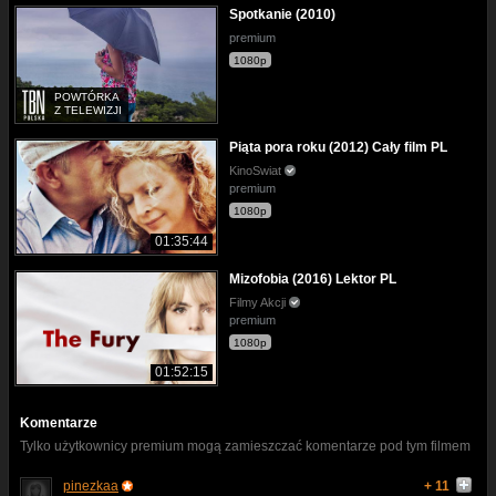
Spotkanie (2010)
premium
1080p
POWTÓRKA
Z TELEWIZJI
Piąta pora roku (2012) Cały film PL
KinoSwiat
premium
1080p
01:35:44
Mizofobia (2016) Lektor PL
Filmy Akcji
premium
1080p
01:52:15
Komentarze
Tylko użytkownicy premium mogą zamieszczać komentarze pod tym filmem
pinezkaa
+ 11