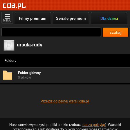
Filmy premium
Seriale premium
Dla dzieci
MENU
szukaj
ursula-rudy
Foldery
Folder główny
0 plików
Przejdź do pełnej wersji cda.pl
Nasz serwis wykorzystuje pliki cookie (zobacz
naszą politykę
). Warunki
przechowywania lub dostępu do plików cookies możesz zmienić w