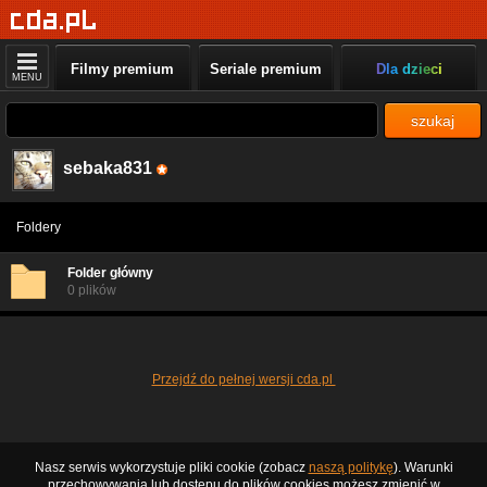
Filmy premium
Seriale premium
Dla dzieci
MENU
szukaj
sebaka831
Foldery
Folder główny
0 plików
Przejdź do pełnej wersji cda.pl
Nasz serwis wykorzystuje pliki cookie (zobacz
naszą politykę
). Warunki
przechowywania lub dostępu do plików cookies możesz zmienić w