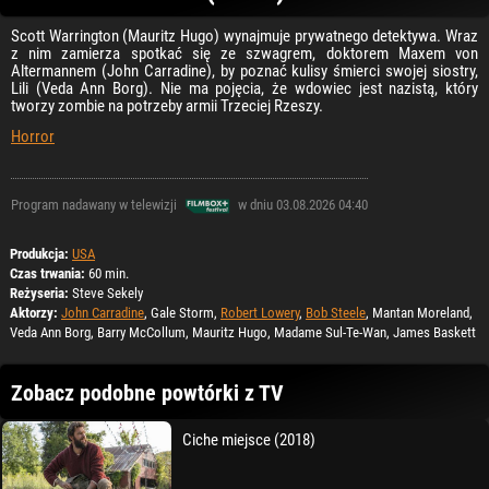
Scott Warrington (Mauritz Hugo) wynajmuje prywatnego detektywa. Wraz
z nim zamierza spotkać się ze szwagrem, doktorem Maxem von
Altermannem (John Carradine), by poznać kulisy śmierci swojej siostry,
Lili (Veda Ann Borg). Nie ma pojęcia, że wdowiec jest nazistą, który
tworzy zombie na potrzeby armii Trzeciej Rzeszy.
Horror
Program nadawany w telewizji
w dniu 03.08.2026 04:40
Produkcja:
USA
Czas trwania:
60 min.
Reżyseria:
Steve Sekely
Aktorzy:
John Carradine
, Gale Storm,
Robert Lowery
,
Bob Steele
, Mantan Moreland,
Veda Ann Borg, Barry McCollum, Mauritz Hugo, Madame Sul-Te-Wan, James Baskett
Zobacz podobne powtórki z TV
Ciche miejsce (2018)