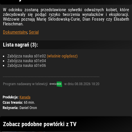
W odcinku zostaną przedstawione sylwetki odważnych kobiet, które
zdecydowały się podjąć ryzyko tworzenia wynalazków i eksploracji.
Widzowie poznają Marię Skłodowską-Curie, Dian Fossey czy Elisabeth
Fleischman.
Dokumentalny
,
Serial
Lista nagrań (3):
Zabójcza nauka s01e02
(właśnie oglądasz)
Zabójcza nauka s01e04
Zabójcza nauka s01e06
Program nadawany w telewizji
w dniu 08.08.2026 18:20
Produkcja:
Kanada
Czas trwania:
65 min.
Reżyseria:
Daniel Oron
Zobacz podobne powtórki z TV