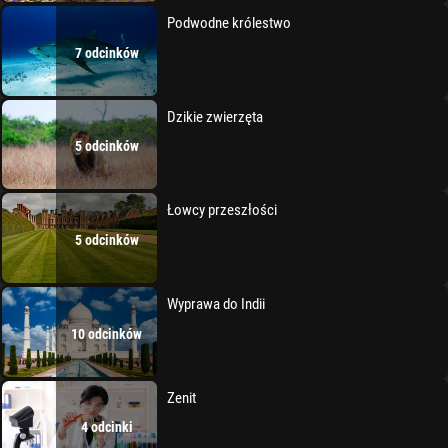
Podwodne królestwo
7 odcinków
Dzikie zwierzęta
5 odcinków
Łowcy przeszłości
5 odcinków
Wyprawa do Indii
10 odcinków
Zenit
4 odcinki