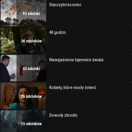
Starożytni kosmici
93 odcinki
48 godzin
26 odcinków
Niewyjaśnione tajemnice świata
43 odcinki
Kobiety, które niosły śmierć
26 odcinków
Dowody zbrodni
15 odcinków