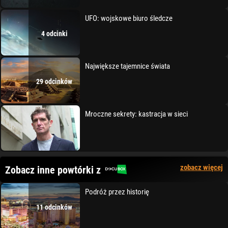
UFO: wojskowe biuro śledcze
4 odcinki
Największe tajemnice świata
29 odcinków
Mroczne sekrety: kastracja w sieci
zobacz więcej
Zobacz inne powtórki z
Podróż przez historię
11 odcinków