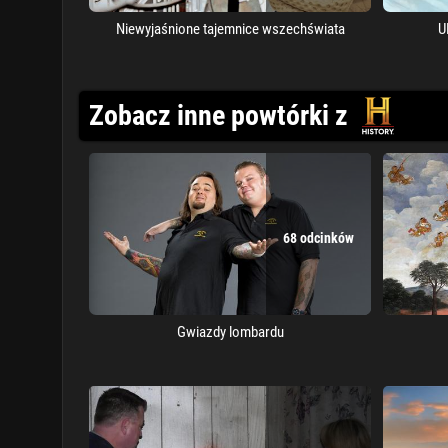
Niewyjaśnione tajemnice wszechświata
U
Zobacz inne powtórki z
68 odcinków
Gwiazdy lombardu