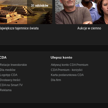
31 odcinków
ajwiększe tajemnice świata
Aukcje w ciemno
CDA
Ulepsz konto
Relacje Inwestorskie
Aktywuj konto CDA Premium
Dla mediów
CDA Premium - korzyści
Logotyp CDA
Karta podarunkowa CDA
Dostawcy treści
Dla firm
CDA na Smart TV
Reklama