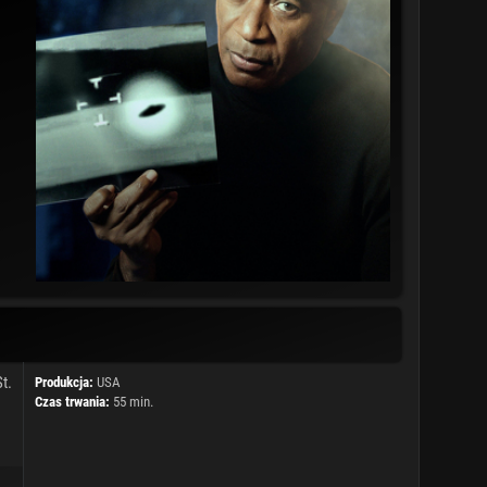
t.
Produkcja:
USA
Czas trwania:
55 min.