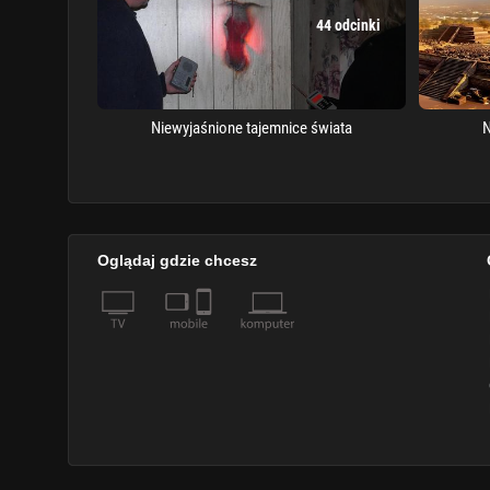
44 odcinki
Niewyjaśnione tajemnice świata
N
Oglądaj gdzie chcesz