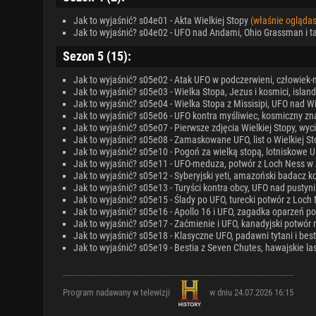
Jak to wyjaśnić? s04e01 - Akta Wielkiej Stopy
(właśnie oglądas
Jak to wyjaśnić? s04e02 - UFO nad Andami, Ohio Grassman i t
Sezon 5 (15):
Jak to wyjaśnić? s05e02 - Atak UFO w podczerwieni, człowiek
Jak to wyjaśnić? s05e03 - Wielka Stopa, Jezus i kosmici, islan
Jak to wyjaśnić? s05e04 - Wielka Stopa z Missisipi, UFO nad W
Jak to wyjaśnić? s05e06 - UFO kontra myśliwiec, kosmiczny zna
Jak to wyjaśnić? s05e07 - Pierwsze zdjęcia Wielkiej Stopy, wyci
Jak to wyjaśnić? s05e08 - Zamaskowane UFO, list o Wielkiej St
Jak to wyjaśnić? s05e10 - Pogoń za wielką stopą, lotniskowe U
Jak to wyjaśnić? s05e11 - UFO-meduza, potwór z Loch Ness w
Jak to wyjaśnić? s05e12 - Syberyjski yeti, amazoński badacz k
Jak to wyjaśnić? s05e13 - Turyści kontra obcy, UFO nad pustyn
Jak to wyjaśnić? s05e15 - Ślady po UFO, turecki potwór z Loch
Jak to wyjaśnić? s05e16 - Apollo 16 i UFO, zagadka oparzeń 
Jak to wyjaśnić? s05e17 - Zaćmienie i UFO, kanadyjski potwór 
Jak to wyjaśnić? s05e18 - Klasyczne UFO, padawni tytani i best
Jak to wyjaśnić? s05e19 - Bestia z Seven Chutes, hawajskie las
Program nadawany w telewizji
w dniu 24.07.2026 16:15