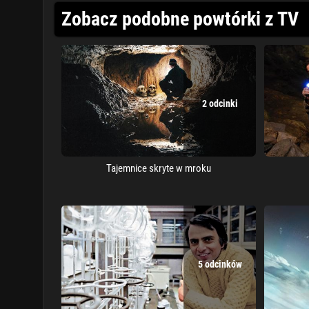
Zobacz podobne powtórki z TV
2 odcinki
Tajemnice skryte w mroku
5 odcinków