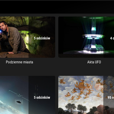
5 odcinków
4 
Podziemne miasta
Akta UFO
5 odcinków
95 