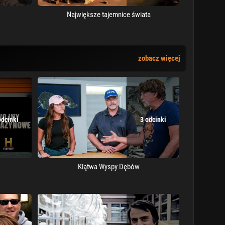
Największe tajemnice świata
zobacz więcej
odcinki
3 odcinki
Klątwa Wyspy Dębów