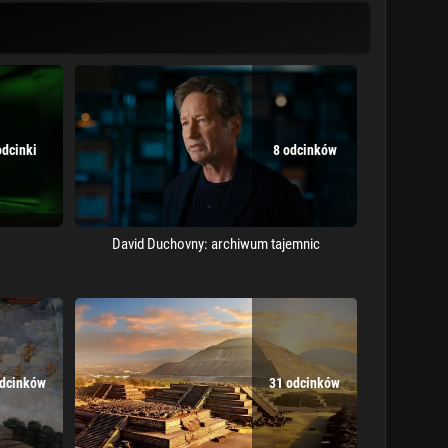
odcinki
8 odcinków
David Duchovny: archiwum tajemnic
odcinków
31 odcinków