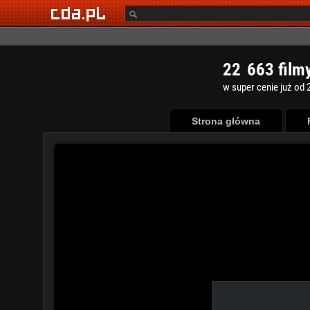
2
2
6
6
3
film
w super cenie już od 2
Strona główna