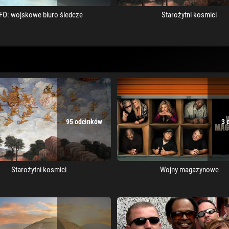
FO: wojskowe biuro śledcze
Starożytni kosmici
95 odcinków
3 
Starożytni kosmici
Wojny magazynowe