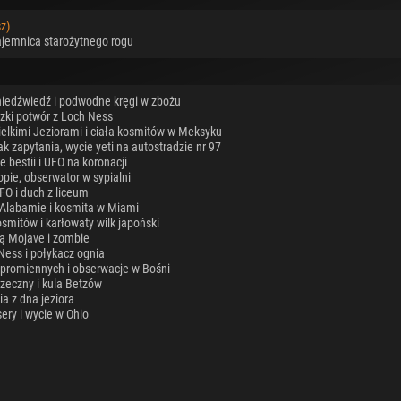
z)
ajemnica starożytnego rogu
-niedźwiedź i podwodne kręgi w zbożu
dzki potwór z Loch Ness
ielkimi Jeziorami i ciała kosmitów w Meksyku
k zapytania, wycie yeti na autostradzie nr 97
e bestii i UFO na koronacji
opie, obserwator w sypialni
FO i duch z liceum
 Alabamie i kosmita w Miami
osmitów i karłowaty wilk japoński
ią Mojave i zombie
 Ness i połykacz ognia
popromiennych i obserwacje w Bośni
rzeczny i kula Betzów
ia z dna jeziora
ery i wycie w Ohio