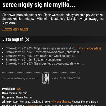
serce nigdy się nie myliło...
Śledztwo prowadzone przez Elenę wreszcie zdecydowanie przyspiesza.
Jednocześnie detetyw Mitchell nieustannie kieruje swoja uwagę na
Dawsona.
Obyczajowy
,
Serial
Lista nagrań (5):
Smoketown s01e03 - Moje serce nigdy się nie myliło...
(właśnie oglądasz)
Smoketown s01e04 - Jesteśmy faworyzowani, chronieni...
Smoketown s01e05 - Tym razem nie wróci do domu...
Smoketown s01e06 - Będziemy bezpieczni...
Smoketown s01e07 - Nie mogę tego udowodnić, ale wiem...
Program nadawany w telewizji
w dniu 11.07.2026 23:30
Produkcja:
USA
Czas trwania:
30 min.
Reżyseria:
Shane Sooter
Aktorzy:
Leon Fontaine, Chelsea Brooks,
Viviana Chavez
, Reegus Flenory, Byron
Coolie, Phil Russell,
Lewis Wright
, David Dickerson, Ricardo Santos, DonShea