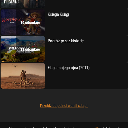
Księga Ksiąg
10 odcinków
Podróż przez historię
11 odcinków
Flaga mojego ojca (2011)
Przejdź do pełnej wersji cda.pl