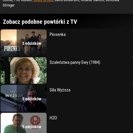
Stringer
Zobacz podobne powtórki z TV
Piosenka
5 odcinków
Szaleństwa panny Ewy (1984)
Siła Wyższa
5 odcinków
H2O
5 odcinków