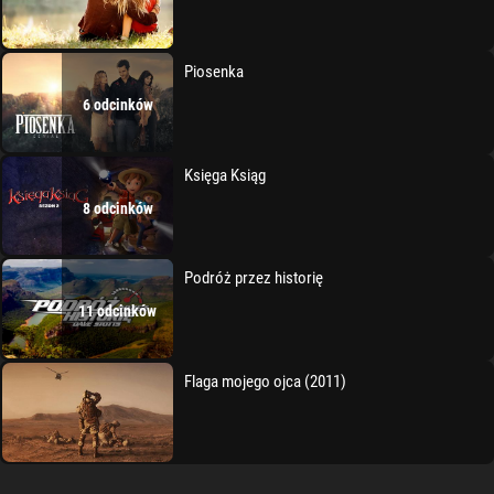
Piosenka
6 odcinków
Księga Ksiąg
8 odcinków
Podróż przez historię
11 odcinków
Flaga mojego ojca (2011)