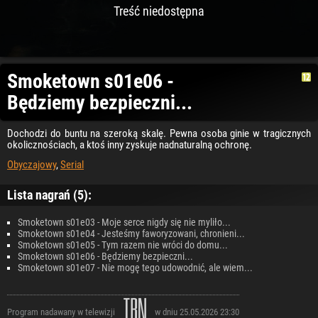
Treść niedostępna
Smoketown s01e06 -
Będziemy bezpieczni...
Dochodzi do buntu na szeroką skalę. Pewna osoba ginie w tragicznych
okolicznościach, a ktoś inny zyskuje nadnaturalną ochronę.
Obyczajowy
,
Serial
Lista nagrań (5):
Smoketown s01e03 - Moje serce nigdy się nie myliło...
Smoketown s01e04 - Jesteśmy faworyzowani, chronieni...
Smoketown s01e05 - Tym razem nie wróci do domu...
Smoketown s01e06 - Będziemy bezpieczni...
Smoketown s01e07 - Nie mogę tego udowodnić, ale wiem...
Program nadawany w telewizji
w dniu 25.05.2026 23:30