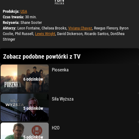
Produkcja:
USA
Czas trwania:
30 min.
Reżyseria:
Shane Sooter
Aktorzy:
Leon Fontaine, Chelsea Brooks,
Viviana Chavez
, Reegus Flenory, Byron
Coolie, Phil Russell,
Lewis Wright
, David Dickerson, Ricardo Santos, DonShea
Stringer
Zobacz podobne powtórki z TV
Piosenka
6 odcinków
Siła Wyższa
5 odcinków
H2O
5 odcinków