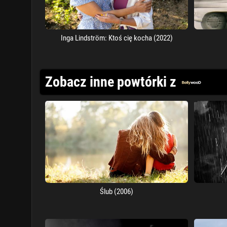
Inga Lindström: Ktoś cię kocha (2022)
Zobacz inne powtórki z
Ślub (2006)