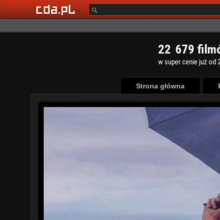
2
2
6
7
9
film
w super cenie już od 2
Strona główna