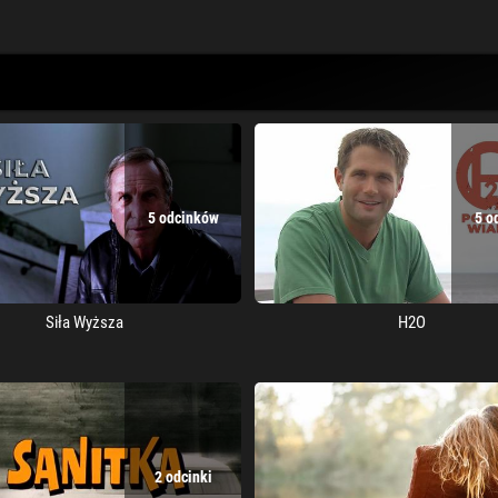
5 odcinków
5 o
Siła Wyższa
H2O
2 odcinki