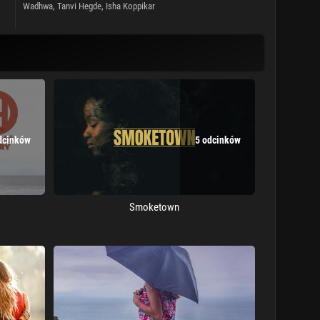
Wadhwa, Tanvi Hegde,
Isha Koppikar
dcinków
5 odcinków
Smoketown