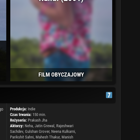
FILM OBYCZAJOWY
go
Produkcja:
Indie
Czas trwania:
150 min.
Reżyseria:
Prakash Jha
Aktorzy:
Neha, Jatin Grewal, Rajeshwari
Sachdev,
Gulshan Grover
, Neena Kulkarni,
Parikshit Sahni, Mahesh Thakur, Manish