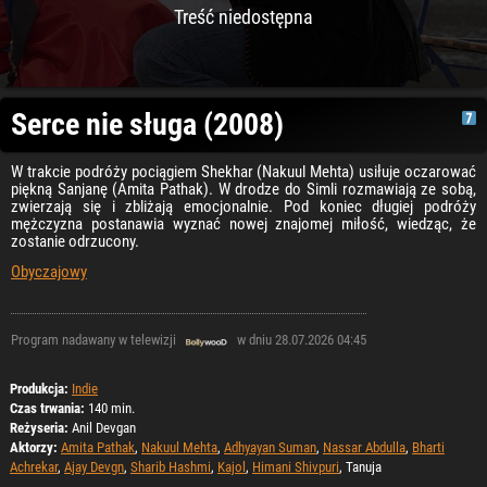
Treść niedostępna
Serce nie sługa (2008)
W trakcie podróży pociągiem Shekhar (Nakuul Mehta) usiłuje oczarować
piękną Sanjanę (Amita Pathak). W drodze do Simli rozmawiają ze sobą,
zwierzają się i zbliżają emocjonalnie. Pod koniec długiej podróży
mężczyzna postanawia wyznać nowej znajomej miłość, wiedząc, że
zostanie odrzucony.
Obyczajowy
Program nadawany w telewizji
w dniu 28.07.2026 04:45
Produkcja:
Indie
Czas trwania:
140 min.
Reżyseria:
Anil Devgan
Aktorzy:
Amita Pathak
,
Nakuul Mehta
,
Adhyayan Suman
,
Nassar Abdulla
,
Bharti
Achrekar
,
Ajay Devgn
,
Sharib Hashmi
,
Kajol
,
Himani Shivpuri
, Tanuja