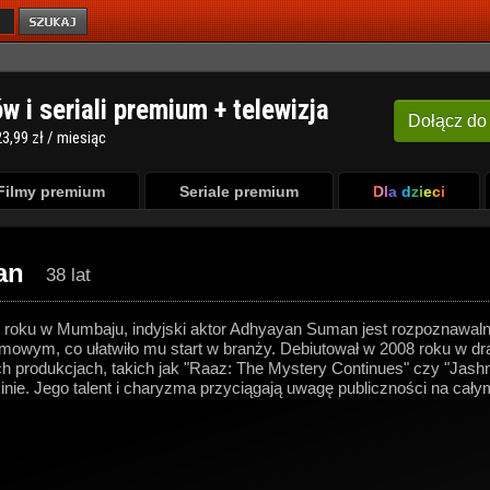
ów i seriali premium + telewizja
Dołącz
do
3,99 zł / miesiąc
Filmy premium
Seriale premium
Dla dzieci
an
38 lat
 roku w Mumbaju, indyjski aktor Adhyayan Suman jest rozpoznawalną
lmowym, co ułatwiło mu start w branży. Debiutował w 2008 roku w d
h produkcjach, takich jak "Raaz: The Mystery Continues" czy "Jashn
kinie. Jego talent i charyzma przyciągają uwagę publiczności na cały