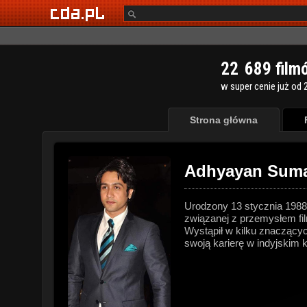
2
2
6
8
9
film
w super cenie już od 2
Strona główna
Adhyayan Sum
Urodzony 13 stycznia 1988
związanej z przemysłem fi
Wystąpił w kilku znaczącyc
swoją karierę w indyjskim 