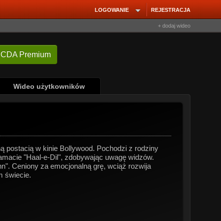
LOGOWANIE
REJESTRACJA
+ dodaj wideo
 CDA Premium
Wideo użytkowników
 postacią w kinie Bollywood. Pochodzi z rodziny
ramacie "Haal-e-Dil", zdobywając uwagę widzów.
n". Ceniony za emocjonalną grę, wciąż rozwija
m świecie.