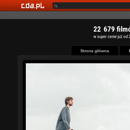
2
2
6
7
9
film
w super cenie już od 2
Strona główna