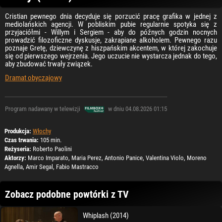
Cristian pewnego dnia decyduje się porzucić pracę grafika w jednej z
mediolańskich agencji. W pobliskim pubie regularnie spotyka się z
przyjaciółmi - Willym i Sergiem - aby do późnych godzin nocnych
prowadzić filozoficzne dyskusje, zakrapiane alkoholem. Pewnego razu
poznaje Gretę, dziewczynę z hiszpańskim akcentem, w której zakochuje
się od pierwszego wejrzenia. Jego uczucie nie wystarcza jednak do tego,
aby zbudować trwały związek.
Dramat obyczajowy
Program nadawany w telewizji
w dniu 04.08.2026 01:15
Produkcja:
Włochy
Czas trwania:
105 min.
Reżyseria:
Roberto Paolini
Aktorzy:
Marco Imparato, Maria Perez, Antonio Panice, Valentina Violo, Moreno
Agnella, Amir Segal, Fabio Mastracco
Zobacz podobne powtórki z TV
Whiplash (2014)