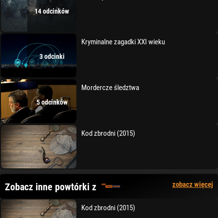
14 odcinków
Kryminalne zagadki XXI wieku
3 odcinki
Mordercze śledztwa
5 odcinków
Kod zbrodni (2015)
zobacz więcej
Zobacz inne powtórki z
Kod zbrodni (2015)