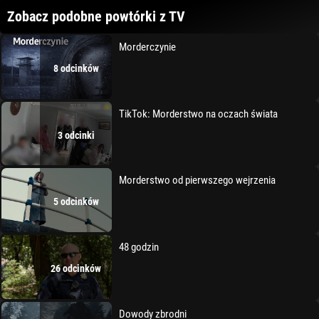
Zobacz podobne powtórki z TV
Morderczynie
8 odcinków
TikTok: Morderstwo na oczach świata
3 odcinki
Morderstwo od pierwszego wejrzenia
5 odcinków
48 godzin
26 odcinków
Dowody zbrodni