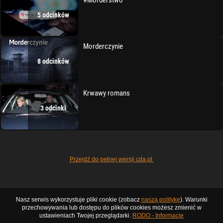
5 odcinków
Morderczynie
8 odcinków
Krwawy romans
3 odcinki
Przejdź do pełnej wersji cda.pl
Nasz serwis wykorzystuje pliki cookie (zobacz
naszą politykę
). Warunki
przechowywania lub dostępu do plików cookies możesz zmienić w
ustawieniach Twojej przeglądarki.
RODO - Informacje