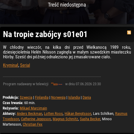
Treść niedostępna
Na tropie zabójcy s01e01
W chłodny wieczór, na kilka dni przed Wielkanocą 1989 roku,
dziesięcioletnia Helén Nilsson zaginęła w małym szwedzkim miasteczku
Hörby. Sześć dni później odnaleziono jej zmasakrowane ciało.
Kryminał
,
Serial
Program nadawany w telewizji
w dniu 07.06.2026 23:30
Produkcja:
Szwecja
|
Finlandia
|
Norwegia
|
Islandia
|
Dania
Czas trwania:
60 min.
Reżyseria:
Mikael Marcimain
Aktorzy:
Anders Beckman
,
Lotten Roos
,
Håkan Bengtsson
, Lars Schilken,
Rasmus
Troedsson
,
Catherine Jeppsson
,
Magnus Schmitz
,
Sasha Becker
, Minoo
Martensson,
Christian Fex