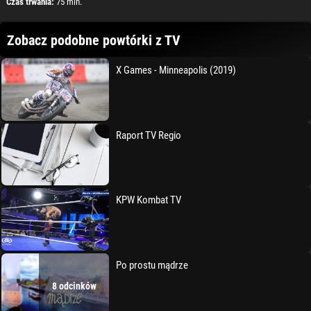
Czas trwania:
75 min.
Zobacz podobne powtórki z TV
X Games - Minneapolis (2019)
Raport TV Regio
KPW Kombat TV
Po prostu mądrze
8 odcinków