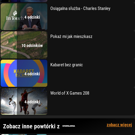
Osiągalna służba - Charles Stanley
4 odcinki
Pokaż mi jak mieszkasz
10 odcinków
Kabaret bez granic
4 odcinki
World of X Games 208
4 odcinki
zobacz więcej
Zobacz inne powtórki z