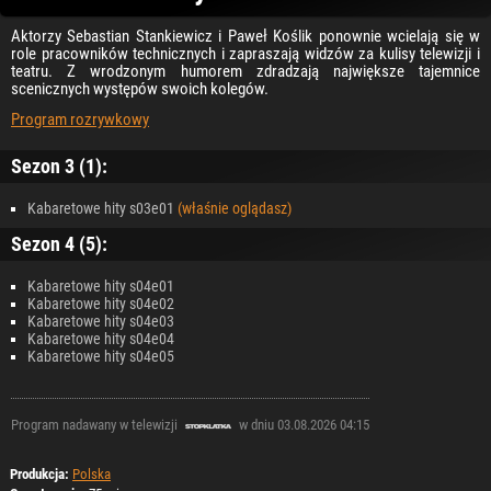
Aktorzy Sebastian Stankiewicz i Paweł Koślik ponownie wcielają się w
role pracowników technicznych i zapraszają widzów za kulisy telewizji i
teatru. Z wrodzonym humorem zdradzają największe tajemnice
scenicznych występów swoich kolegów.
Program rozrywkowy
Sezon 3 (1):
Kabaretowe hity s03e01
(właśnie oglądasz)
Sezon 4 (5):
Kabaretowe hity s04e01
Kabaretowe hity s04e02
Kabaretowe hity s04e03
Kabaretowe hity s04e04
Kabaretowe hity s04e05
Program nadawany w telewizji
w dniu 03.08.2026 04:15
Produkcja:
Polska