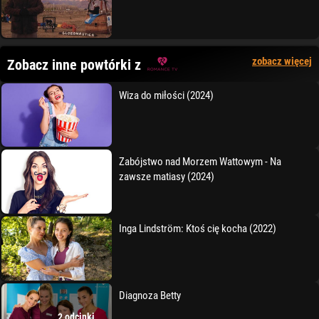
zobacz więcej
Zobacz inne powtórki z
Wiza do miłości (2024)
Zabójstwo nad Morzem Wattowym - Na
zawsze matiasy (2024)
Inga Lindström: Ktoś cię kocha (2022)
Diagnoza Betty
2 odcinki