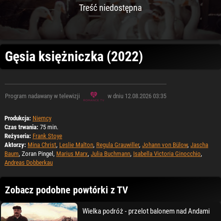
Treść niedostępna
Gęsia księżniczka (2022)
Program nadawany w telewizji
w dniu 12.08.2026 03:35
Produkcja:
Niemcy
Czas trwania:
75 min.
Reżyseria:
Frank Stoye
Aktorzy:
Mina Christ
,
Leslie Malton
,
Regula Grauwiller
,
Johann von Bülow
,
Jascha
Baum
, Zoran Pingel,
Marius Marx
,
Julia Buchmann
,
Isabella Victoria Ginocchio
,
Andreas Dobberkau
Zobacz podobne powtórki z TV
Wielka podróż - przelot balonem nad Andami