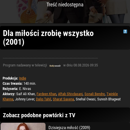
Treść niedostępna
Dla miłości zrobię wszystko
(2001)
Program nadawany w telewizji
w dniu 08.08.2026 09:35
Produkcja:
Indie
Czas trwania:
140 min.
Reżyseria:
E. Nivas
Aktorzy:
Saif Ali Khan,
Fardeen Khan
,
Aftab Shivdasani
,
Sonali Bendre
,
Twinkle
Khanna
, Johnny Lever,
Dalip Tahil
,
Sharat Saxena
, Snehal Owasi, Suresh Bhagwat
Zobacz podobne powtórki z TV
Dzisiejsza miłość (2009)