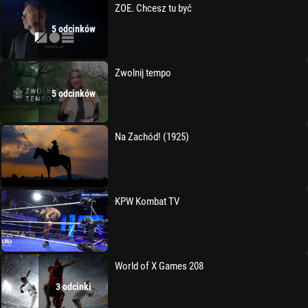
ZOE. Chcesz tu być
5 odcinków
Zwolnij tempo
5 odcinków
Na Zachód! (1925)
KPW Kombat TV
World of X Games 208
3 odcinki