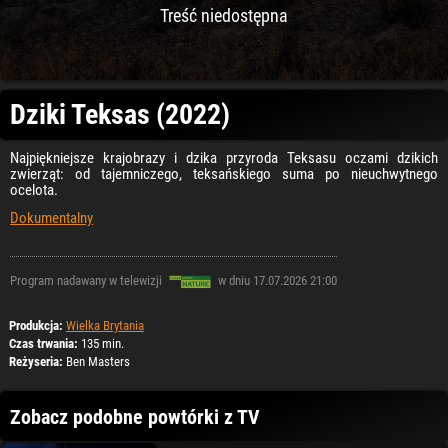
Treść niedostępna
Dziki Teksas (2022)
Najpiękniejsze krajobrazy i dzika przyroda Teksasu oczami dzikich
zwierząt: od tajemniczego, teksańskiego suma po nieuchwytnego
ocelota.
Dokumentalny
Program nadawany w telewizji
w dniu 17.07.2026 21:00
Produkcja:
Wielka Brytania
Czas trwania:
135 min.
Reżyseria:
Ben Masters
Zobacz podobne powtórki z TV