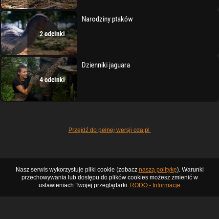
Narodziny ptaków
2 odcinki
Dzienniki jaguara
4 odcinki
Przejdź do pełnej wersji cda.pl
Nasz serwis wykorzystuje pliki cookie (zobacz
naszą politykę
). Warunki
przechowywania lub dostępu do plików cookies możesz zmienić w
ustawieniach Twojej przeglądarki.
RODO - Informacje