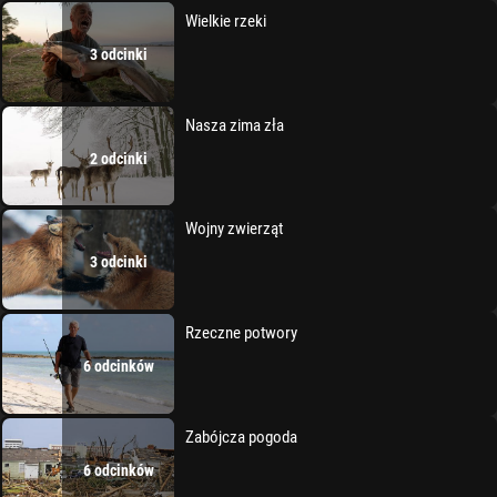
Wielkie rzeki
3 odcinki
Nasza zima zła
2 odcinki
Wojny zwierząt
3 odcinki
Rzeczne potwory
6 odcinków
Zabójcza pogoda
6 odcinków