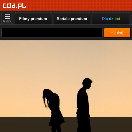
Filmy premium
Seriale premium
Dla dzieci
MENU
szukaj