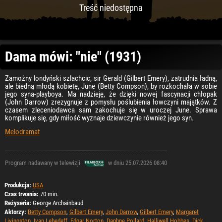
Treść niedostępna
Dama mówi: "nie" (1931)
Zamożny londyński szlachcic, sir Gerald (Gilbert Emery), zatrudnia ładną,
ale biedną młodą kobietę, June (Betty Compson), by rozkochała w sobie
jego syna-playboya. Ma nadzieję, że dzięki nowej fascynacji chłopak
(John Darrow) zrezygnuje z pomysłu poślubienia łowczyni majątków. Z
czasem zleceniodawca sam zakochuje się w uroczej June. Sprawa
komplikuje się, gdy miłość wyznaje dziewczynie również jego syn.
Melodramat
Program nadawany w telewizji
w dniu 25.07.2026 08:40
Produkcja:
USA
Czas trwania:
70 min.
Reżyseria:
George Archainbaud
Aktorzy:
Betty Compson
,
Gilbert Emery
,
John Darrow
,
Gilbert Emery
,
Margaret
Livingston
,
Ivan Lebedeff
,
Edgar Norton
,
Daphne Pollard
,
Halliwell Hobbes
,
Dick