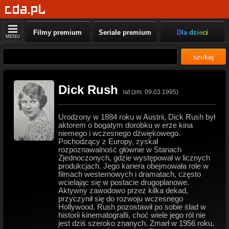
Filmy premium
Seriale premium
Dla dzieci
MENU
szukaj
Dick Rush
lat (zm. 09.03.1995)
Urodzony w 1884 roku w Austrii, Dick Rush był
aktorem o bogatym dorobku w erze kina
niemego i wczesnego dźwiękowego.
Pochodzący z Europy, zyskał
rozpoznawalność głównie w Stanach
Zjednoczonych, gdzie występował w licznych
produkcjach. Jego kariera obejmowała role w
filmach westernowych i dramatach, często
wcielając się w postacie drugoplanowe.
Aktywny zawodowo przez kilka dekad,
przyczynił się do rozwoju wczesnego
Hollywood. Rush pozostawił po sobie ślad w
historii kinematografii, choć wiele jego ról nie
jest dziś szeroko znanych. Zmarł w 1956 roku,