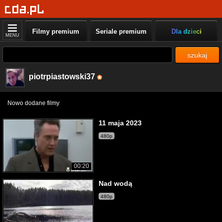
Filmy premium
Seriale premium
Dla dzieci
MENU
szukaj
piotrpiastowski37
Nowo dodane filmy
11 maja 2023
480p
00:20
Nad wodą
480p