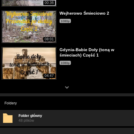
00:36
Wejherowo Śmieciowo 2
1080p
08:01
Gdynia-Babie Doły (toną w
śmieciach) Część 1
1080p
04:47
Foldery
Folder główny
48 plików