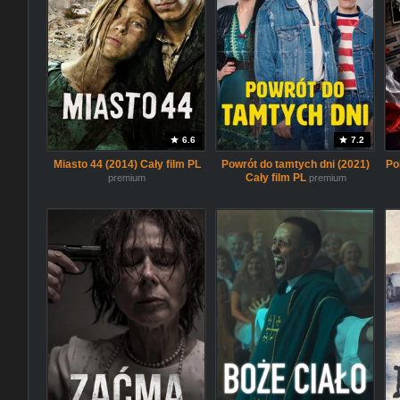
6.6
7.2
Miasto 44 (2014) Cały film PL
Powrót do tamtych dni (2021)
Po
Cały film PL
premium
premium