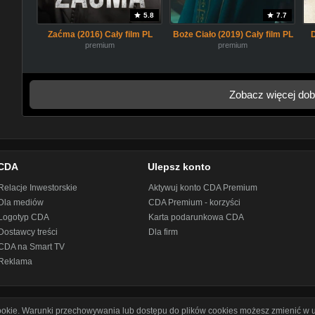
5.8
7.7
Zaćma (2016) Cały film PL
Boże Ciało (2019) Cały film PL
premium
premium
Zobacz więcej dob
CDA
Ulepsz konto
Relacje Inwestorskie
Aktywuj konto CDA Premium
Dla mediów
CDA Premium - korzyści
Logotyp CDA
Karta podarunkowa CDA
Dostawcy treści
Dla firm
CDA na Smart TV
Reklama
cookie. Warunki przechowywania lub dostępu do plików cookies możesz zmienić w u