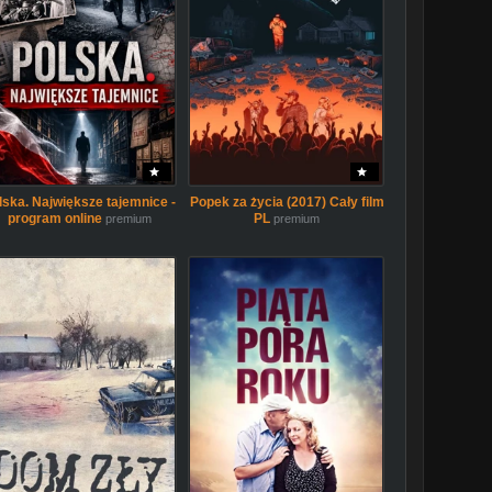
lska. Największe tajemnice -
Popek za życia (2017) Cały film
program online
PL
premium
premium