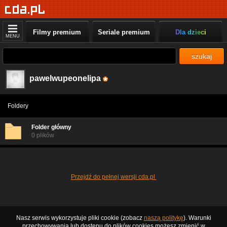
Filmy premium
Seriale premium
Dla dzieci
MENU
szukaj
pawelwupeonelipa
Foldery
Folder główny
0 plików
Przejdź do pełnej wersji cda.pl
Nasz serwis wykorzystuje pliki cookie (zobacz
naszą politykę
). Warunki
przechowywania lub dostępu do plików cookies możesz zmienić w