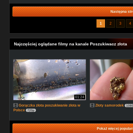
Następna str
1
2
3
4
Najczęściej oglądane filmy na kanale Poszukiwacz złota
01:24
Gorączka złota poszukiwanie złota w
Złoty samorodek
108
Polsce
720p
Pokaż więcej popular