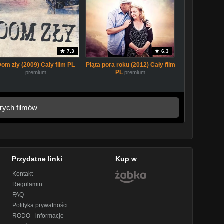
7.3
6.3
Dom zły (2009) Cały film PL
Piąta pora roku (2012) Cały film
PL
premium
premium
rych filmów
Przydatne linki
Kup w
Kontakt
Regulamin
FAQ
Polityka prywatności
RODO - informacje