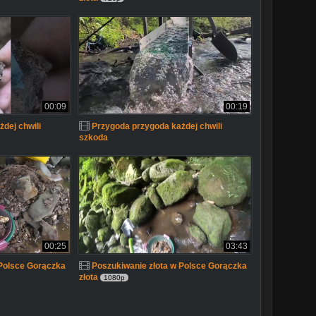
00:09
00:19
dej chwili
Przygoda przygoda każdej chwili
szkoda
00:25
03:43
 Polsce Gorączka
Poszukiwanie złota w Polsce Gorączka
złota
1080p