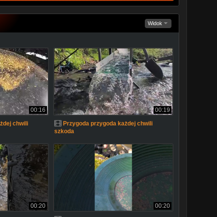
Widok
00:16
00:19
dej chwili
Przygoda przygoda każdej chwili
szkoda
00:20
00:20