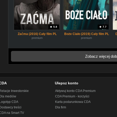
5.8
7.7
Zaćma (2016) Cały film PL
Boże Ciało (2019) Cały film PL
premium
premium
Zobacz więcej dob
CDA
Ulepsz konto
Relacje Inwestorskie
Aktywuj konto CDA Premium
Dla mediów
CDA Premium - korzyści
Logotyp CDA
Karta podarunkowa CDA
Dostawcy treści
Dla firm
CDA na Smart TV