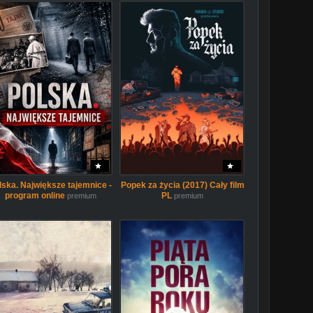
lska. Największe tajemnice -
Popek za życia (2017) Cały film
program online
PL
premium
premium