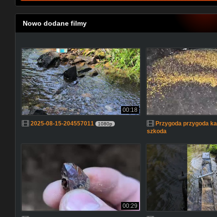
Nowo dodane filmy
00:18
2025-08-15-204557011
Przygoda przygoda każ
1080p
szkoda
00:29