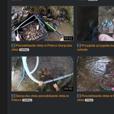
05:01
Poszukiwanie złota w Polsce Gorączka
Przygoda przygoda każ
złota
szkoda
1080p
04:50
Gorączka złota poszukiwanie złota w
Poszukiwanie złota w
Polsce
złota
1080p
720p