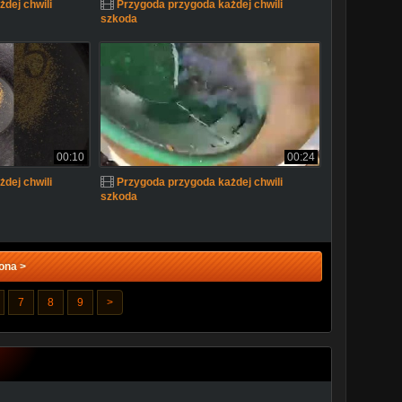
dej chwili
Przygoda przygoda każdej chwili
szkoda
00:10
00:24
dej chwili
Przygoda przygoda każdej chwili
szkoda
ona >
7
8
9
>