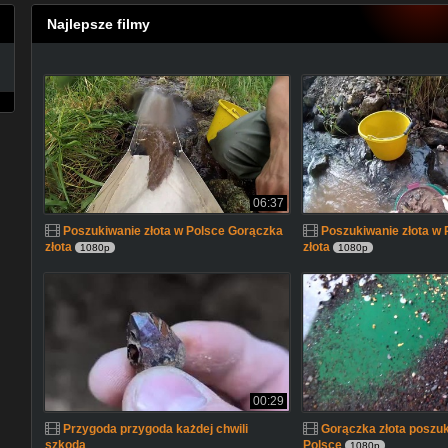
Najlepsze filmy
06:37
Poszukiwanie złota w Polsce Gorączka
Poszukiwanie złota w
złota
złota
1080p
1080p
00:29
Przygoda przygoda każdej chwili
Gorączka złota poszuk
szkoda
Polsce
1080p