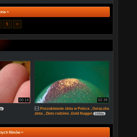
ona >
5
>
00:14
02:26
Poszukiwanie złota w Polsce , Gorączka
0p
złota , Złoto rodzime ,Gold Nugget
1080p
nych filmów >