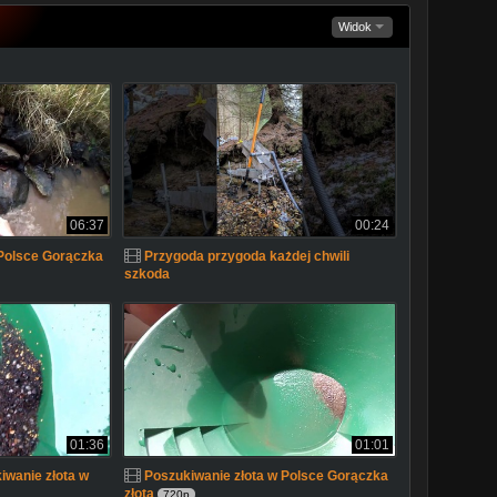
Widok
06:37
00:24
 Polsce Gorączka
Przygoda przygoda każdej chwili
szkoda
01:36
01:01
iwanie złota w
Poszukiwanie złota w Polsce Gorączka
złota
720p