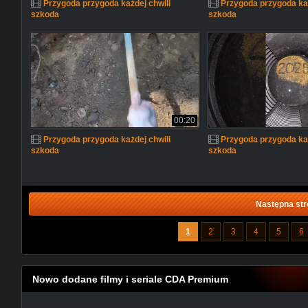
Przygoda przygoda każdej chwili
Przygoda przygoda każ
szkoda
szkoda
00:20
Przygoda przygoda każdej chwili
Przygoda przygoda każ
szkoda
szkoda
Następna str
1
2
3
4
5
6
Nowo dodane filmy i seriale CDA Premium