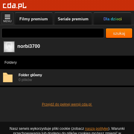
Filmy premium
Seriale premium
Dla dzieci
MENU
szukaj
norbi3700
Foldery
Folder główny
0 plików
Przejdź do pełnej wersji cda.pl
Nasz serwis wykorzystuje pliki cookie (zobacz
naszą politykę
). Warunki
przechowywania lub dostępu do plików cookies możesz zmienić w