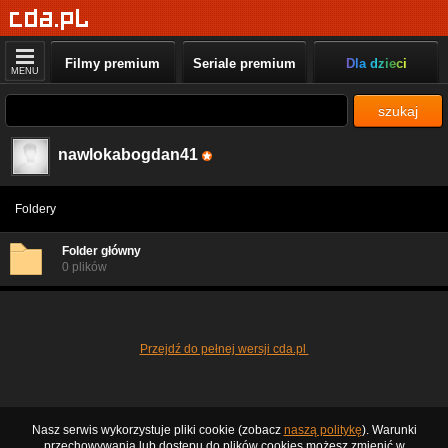
Filmy premium
Seriale premium
Dla dzieci
MENU
szukaj
nawlokabogdan41
Foldery
Folder główny
0 plików
Przejdź do pełnej wersji cda.pl
Nasz serwis wykorzystuje pliki cookie (zobacz
naszą politykę
). Warunki
przechowywania lub dostępu do plików cookies możesz zmienić w