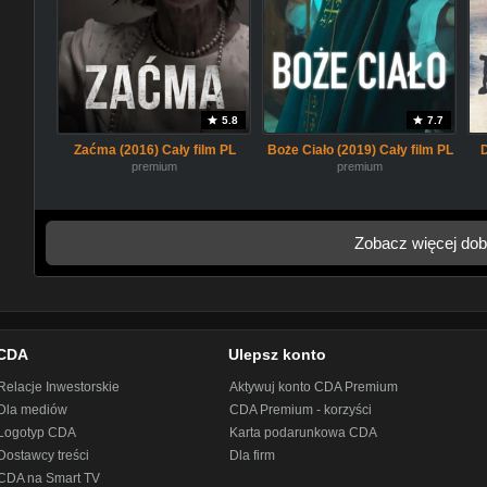
5.8
7.7
Zaćma (2016) Cały film PL
Boże Ciało (2019) Cały film PL
premium
premium
Zobacz więcej dob
CDA
Ulepsz konto
Relacje Inwestorskie
Aktywuj konto CDA Premium
Dla mediów
CDA Premium - korzyści
Logotyp CDA
Karta podarunkowa CDA
Dostawcy treści
Dla firm
CDA na Smart TV