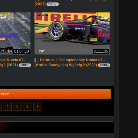
(2021)
1080p
01:04:20
01:11:35
ip: Runda 07 -
Formuła 2 Championship: Runda 07 -
g 1 (2021)
(Arabia Saudyjska) Wyścig 2 (2021)
1080p
1080p
ona >
7
8
9
>