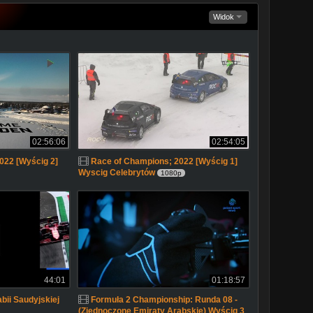
Widok
02:56:06
02:54:05
022 [Wyścig 2]
Race of Champions; 2022 [Wyścig 1]
Wyscig Celebrytów
1080p
44:01
01:18:57
bii Saudyjskiej
Formuła 2 Championship: Runda 08 -
(Zjednoczone Emiraty Arabskie) Wyścig 3