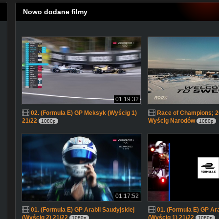
Nowo dodane filmy
01:19:32
02. (Formula E) GP Meksyk (Wyścig 1)
Race of Champions; 2
21/22
Wyścig Narodów
1080p
1080p
01:17:52
01. (Formula E) GP Arabii Saudyjskiej
01. (Formula E) GP Ara
(Wyścig 2) 21/22
(Wyścig 1) 21/22
1080p
1080p