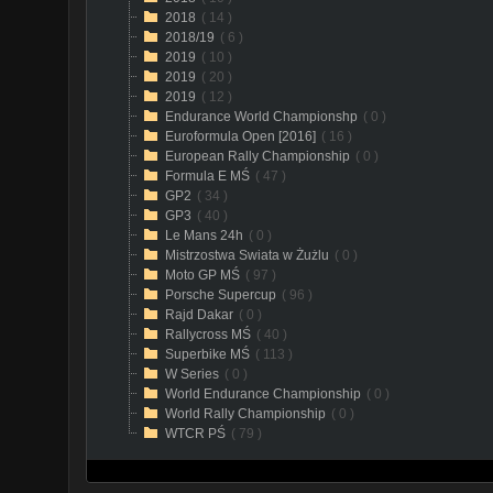
2018
( 14 )
2018/19
( 6 )
2019
( 10 )
2019
( 20 )
2019
( 12 )
Endurance World Championshp
( 0 )
Euroformula Open [2016]
( 16 )
European Rally Championship
( 0 )
Formula E MŚ
( 47 )
GP2
( 34 )
GP3
( 40 )
Le Mans 24h
( 0 )
Mistrzostwa Swiata w Żużlu
( 0 )
Moto GP MŚ
( 97 )
Porsche Supercup
( 96 )
Rajd Dakar
( 0 )
Rallycross MŚ
( 40 )
Superbike MŚ
( 113 )
W Series
( 0 )
World Endurance Championship
( 0 )
World Rally Championship
( 0 )
WTCR PŚ
( 79 )