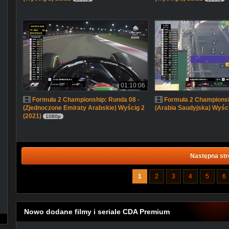
01:10:06
Formuła 2 Championship: Runda 08 -
Formuła 2 Championsh
(Zjednoczone Emiraty Arabskie) Wyścig 2
(Arabia Saudyjska) Wyści
(2021)
1080p
Następna str
1
2
3
4
5
6
Nowo dodane filmy i seriale CDA Premium