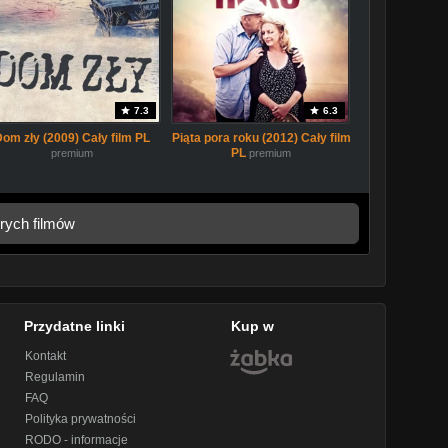
7.3
6.3
Dom zły (2009) Cały film PL
Piąta pora roku (2012) Cały film
PL
premium
premium
rych filmów
Przydatne linki
Kup w
Kontakt
Regulamin
FAQ
Polityka prywatności
RODO - informacje