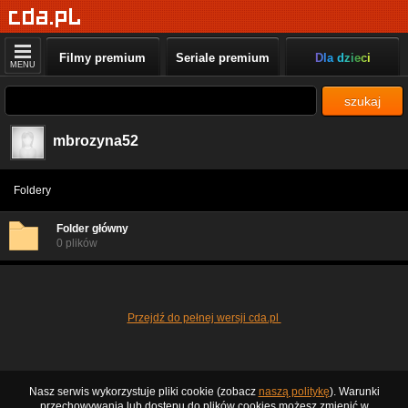
Filmy premium
Seriale premium
Dla dzieci
MENU
szukaj
mbrozyna52
Foldery
Folder główny
0 plików
Przejdź do pełnej wersji cda.pl
Nasz serwis wykorzystuje pliki cookie (zobacz
naszą politykę
). Warunki
przechowywania lub dostępu do plików cookies możesz zmienić w