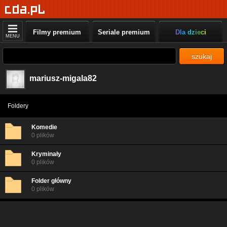
Filmy premium
Seriale premium
Dla dzieci
MENU
szukaj
mariusz-migala82
Foldery
Komedie
0 plików
Kryminały
0 plików
Folder główny
0 plików