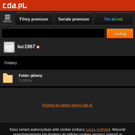
Filmy premium
Seriale premium
Dla dzieci
MENU
szukaj
luc1967
Foldery
Folder główny
0 plików
Przejdź do pełnej wersji cda.pl
Nasz serwis wykorzystuje pliki cookie (zobacz
naszą politykę
). Warunki
przechowywania lub dostępu do plików cookies możesz zmienić w