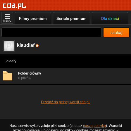
Filmy premium
Seriale premium
Dla dzieci
MENU
szukaj
klaudiaf
Foldery
Folder główny
0 plików
Przejdź do pełnej wersji cda.pl
Nasz serwis wykorzystuje pliki cookie (zobacz
naszą politykę
). Warunki
przechowywania lub dostępu do plików cookies możesz zmienić w