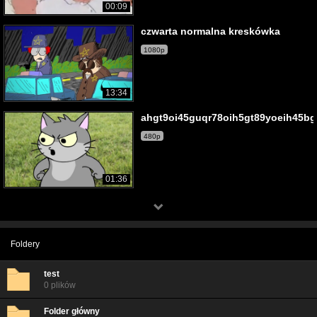
00:09
czwarta normalna kreskówka
1080p
13:34
ahgt9oi45guqr78oih5gt89yoeih45bgr
480p
01:36
Foldery
test
0 plików
Folder główny