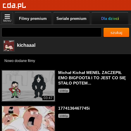
Filmy premium
Seriale premium
Dla dzieci
MENU
szukaj
kichaaal
Nowo dodane filmy
Michał Kichał MENEL ZACZEPIŁ
EMO BIGFOOTA I TO JEST CO SIĘ
STAŁO POTEM...
1080p
03:47
1774136467745i
1080p