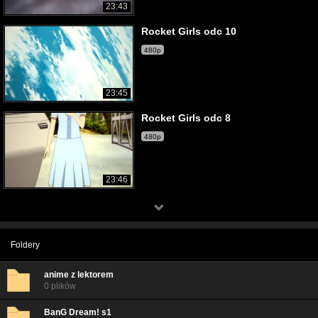
23:43
Rocket Girls odc 10
480p
23:45
Rocket Girls odc 8
480p
23:46
Foldery
anime z lektorem
0 plików
BanG Dream! s1