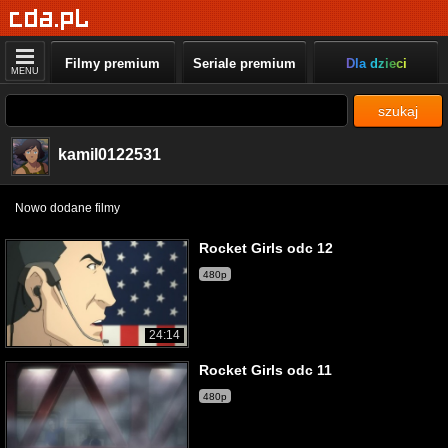
Filmy premium
Seriale premium
Dla dzieci
MENU
szukaj
kamil0122531
Nowo dodane filmy
Rocket Girls odc 12
480p
24:14
Rocket Girls odc 11
480p