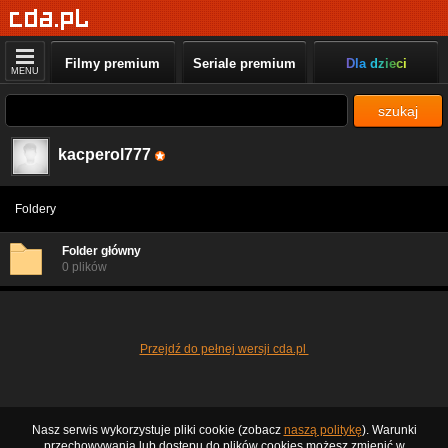
Filmy premium
Seriale premium
Dla dzieci
MENU
szukaj
kacperol777
Foldery
Folder główny
0 plików
Przejdź do pełnej wersji cda.pl
Nasz serwis wykorzystuje pliki cookie (zobacz
naszą politykę
). Warunki
przechowywania lub dostępu do plików cookies możesz zmienić w