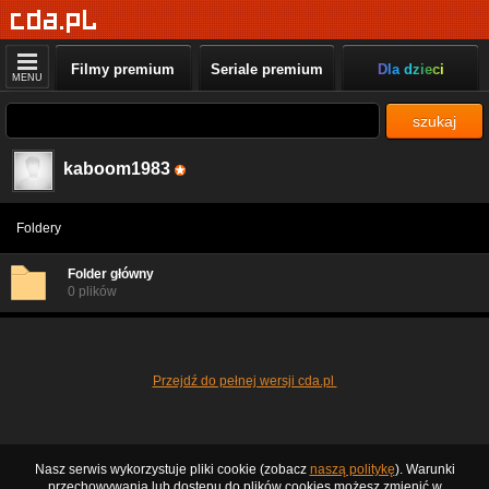
Filmy premium
Seriale premium
Dla dzieci
MENU
szukaj
kaboom1983
Foldery
Folder główny
0 plików
Przejdź do pełnej wersji cda.pl
Nasz serwis wykorzystuje pliki cookie (zobacz
naszą politykę
). Warunki
przechowywania lub dostępu do plików cookies możesz zmienić w