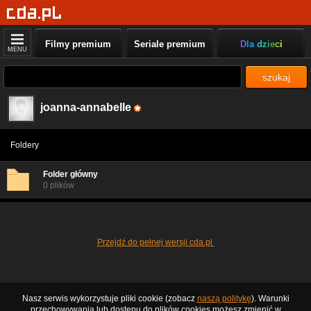
Filmy premium
Seriale premium
Dla dzieci
MENU
szukaj
joanna-annabelle
Foldery
Folder główny
0 plików
Przejdź do pełnej wersji cda.pl
Nasz serwis wykorzystuje pliki cookie (zobacz
naszą politykę
). Warunki
przechowywania lub dostępu do plików cookies możesz zmienić w