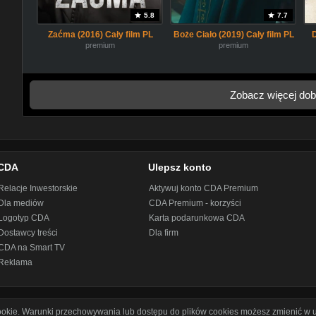
5.8
7.7
Zaćma (2016) Cały film PL
Boże Ciało (2019) Cały film PL
premium
premium
Zobacz więcej dob
CDA
Ulepsz konto
Relacje Inwestorskie
Aktywuj konto CDA Premium
Dla mediów
CDA Premium - korzyści
Logotyp CDA
Karta podarunkowa CDA
Dostawcy treści
Dla firm
CDA na Smart TV
Reklama
cookie. Warunki przechowywania lub dostępu do plików cookies możesz zmienić w u