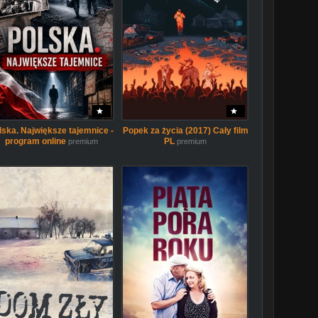
lska. Największe tajemnice -
Popek za życia (2017) Cały film
program online
PL
premium
premium