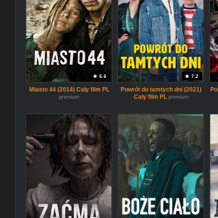
6.6
7.2
Miasto 44 (2014) Cały film PL
Powrót do tamtych dni (2021)
Po
Cały film PL
premium
premium