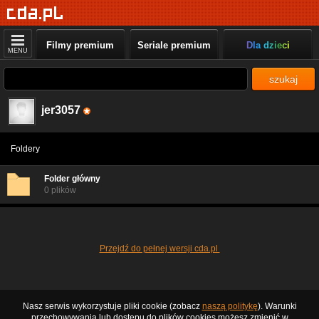
Filmy premium
Seriale premium
Dla dzieci
MENU
szukaj
jer3057
Foldery
Folder główny
0 plików
Przejdź do pełnej wersji cda.pl
Nasz serwis wykorzystuje pliki cookie (zobacz
naszą politykę
). Warunki
przechowywania lub dostępu do plików cookies możesz zmienić w