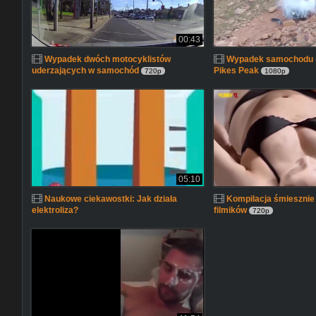
00:43
Wypadek dwóch motocyklistów
Wypadek samochodu 
uderzających w samochód
Pikes Peak
720p
1080p
05:10
Naukowe ciekawostki: Jak działa
Kompilacja śmiesznie
elektroliza?
filmików
720p