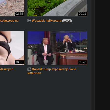
02:55
00:11
rajdowego na
Wypadek helikoptera
1080p
10:01
01:26
 dziwnych
Donald trump exposed by david
letterman