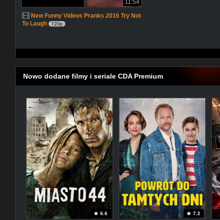
11:54
New Funny Videos Pranks 2016 Try Not
To Laugh
720p
Nowo dodane filmy i seriale CDA Premium
6.6
7.2