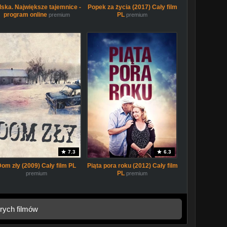
lska. Największe tajemnice -
Popek za życia (2017) Cały film
program online
PL
premium
premium
7.3
6.3
Dom zły (2009) Cały film PL
Piąta pora roku (2012) Cały film
PL
premium
premium
rych filmów