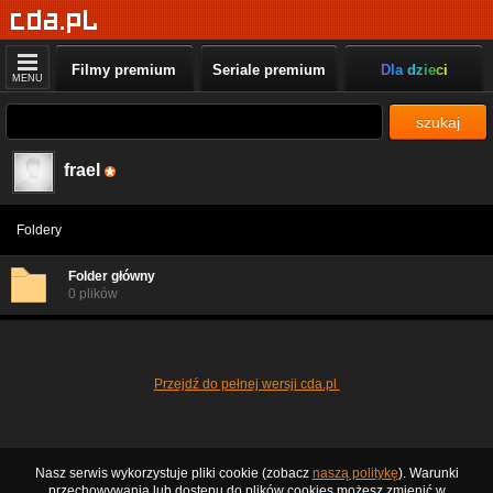
Filmy premium
Seriale premium
Dla dzieci
MENU
szukaj
frael
Foldery
Folder główny
0 plików
Przejdź do pełnej wersji cda.pl
Nasz serwis wykorzystuje pliki cookie (zobacz
naszą politykę
). Warunki
przechowywania lub dostępu do plików cookies możesz zmienić w