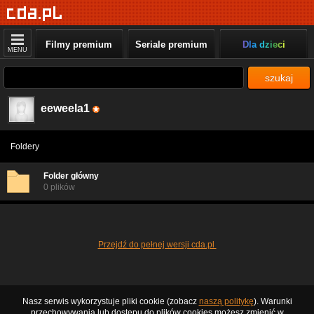
Filmy premium
Seriale premium
Dla dzieci
MENU
szukaj
eeweela1
Foldery
Folder główny
0 plików
Przejdź do pełnej wersji cda.pl
Nasz serwis wykorzystuje pliki cookie (zobacz
naszą politykę
). Warunki
przechowywania lub dostępu do plików cookies możesz zmienić w