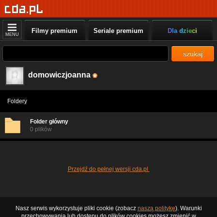
Filmy premium
Seriale premium
Dla dzieci
MENU
szukaj
domowiczjoanna
Foldery
Folder główny
0 plików
Przejdź do pełnej wersji cda.pl
Nasz serwis wykorzystuje pliki cookie (zobacz
naszą politykę
). Warunki
przechowywania lub dostępu do plików cookies możesz zmienić w