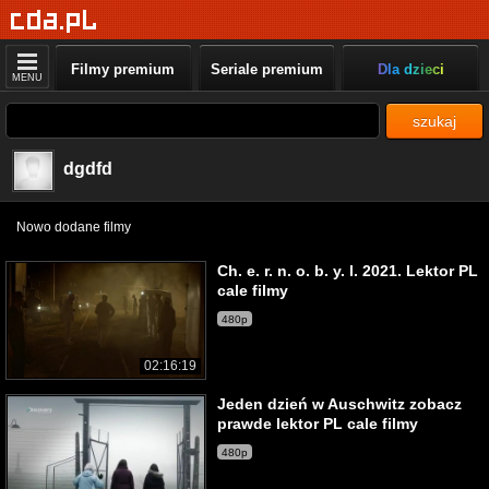
Filmy premium
Seriale premium
Dla dzieci
MENU
szukaj
dgdfd
Nowo dodane filmy
Ch. e. r. n. o. b. y. l. 2021. Lektor PL
cale filmy
480p
02:16:19
Jeden dzień w Auschwitz zobacz
prawde lektor PL cale filmy
480p