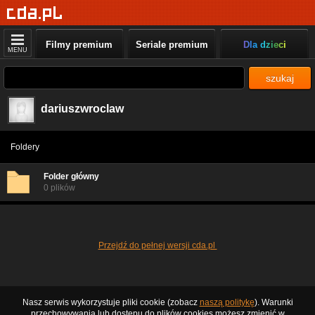
Filmy premium
Seriale premium
Dla dzieci
MENU
szukaj
dariuszwroclaw
Foldery
Folder główny
0 plików
Przejdź do pełnej wersji cda.pl
Nasz serwis wykorzystuje pliki cookie (zobacz
naszą politykę
). Warunki
przechowywania lub dostępu do plików cookies możesz zmienić w